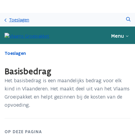
Overslaan
Zoeken
en
Toeslagen
naar
de
Menu
inhoud
gaan
Gedaan
Toeslagen
met
laden.
Basisbedrag
U
bevindt
Het basisbedrag is een maandelijks bedrag voor elk
zich
kind in Vlaanderen. Het maakt deel uit van het Vlaams
op:
Groeipakket en helpt gezinnen bij de kosten van de
Basisbedrag
opvoeding.
OP DEZE PAGINA