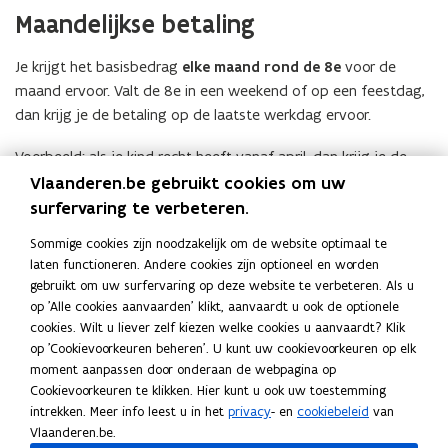
Maandelijkse betaling
Je krijgt het basisbedrag
elke maand rond de 8e
voor de
maand ervoor. Valt de 8e in een weekend of op een feestdag,
dan krijg je de betaling op de laatste werkdag ervoor.
Voorbeeld: als je kind recht heeft vanaf april, dan krijg je de
eerste betaling rond 8 mei.
Vlaanderen.be gebruikt cookies om uw
Basisbedrag en andere toeslagen
surfervaring te verbeteren.
Sommige cookies zijn noodzakelijk om de website optimaal te
Soms heb je naast het basisbedrag recht op
extra steun
. Dat
laten functioneren. Andere cookies zijn optioneel en worden
hangt af van je inkomen of je gezinssituatie.
gebruikt om uw surfervaring op deze website te verbeteren. Als u
op 'Alle cookies aanvaarden' klikt, aanvaardt u ook de optionele
Bekijk alle toeslagen
van het Vlaams Groeipakket.
cookies. Wilt u liever zelf kiezen welke cookies u aanvaardt? Klik
Ook interessant
op 'Cookievoorkeuren beheren'. U kunt uw cookievoorkeuren op elk
I
moment aanpassen door onderaan de webpagina op
Ik heb een kind jonger dan 18 jaar
I
k
Cookievoorkeuren te klikken. Hier kunt u ook uw toestemming
I
k
Ik verwacht een kind
I
h
intrekken. Meer info leest u in het
privacy
- en
cookiebeleid
van
k
h
T
k
Toeslagen
T
e
Vlaanderen.be.
v
e
o
v
o