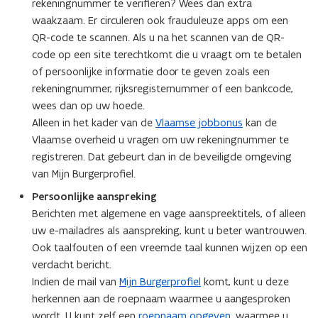
rekeningnummer te verifiëren? Wees dan extra
i
waakzaam. Er circuleren ook frauduleuze apps om een
t
QR-code te scannen. Als u na het scannen van de QR-
i
code op een site terechtkomt die u vraagt om te betalen
e
of persoonlijke informatie door te geven zoals een
)
rekeningnummer, rijksregisternummer of een bankcode,
wees dan op uw hoede.
Alleen in het kader van de
Vlaamse jobbonus
kan de
Vlaamse overheid u vragen om uw rekeningnummer te
registreren. Dat gebeurt dan in de beveiligde omgeving
van Mijn Burgerprofiel.
Persoonlijke aanspreking
Berichten met algemene en vage aanspreektitels, of alleen
uw e-mailadres als aanspreking, kunt u beter wantrouwen.
Ook taalfouten of een vreemde taal kunnen wijzen op een
verdacht bericht.
Indien de mail van
Mijn Burgerprofiel
komt, kunt u deze
herkennen aan de roepnaam waarmee u aangesproken
wordt. U kunt zelf een
roepnaam opgeven
, waarmee u