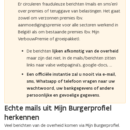
Er circuleren frauduleuze berichten (mails en sms’en)
n
over premies of teruggave van belastingen. Het gaat
t
zowel om verzonnen premies (bv.
i
aanmoedigingspremie voor alle sectoren werkend in
n
België) als om bestaande premies (bv. Mijn
n
VerbouwPremie of groeipakket).
i
e
De berichten
lijken afkomstig van de overheid
u
maar zijn dat niet. In de mails/berichten zitten
w
links naar valse webpagina’s, google-docs, …
v
Een officiële instantie zal u nooit via e-mail,
e
sms, Whatsapp of telefoon vragen naar uw
n
wachtwoord, uw bankgegevens of andere
s
persoonlijke en gevoelige gegevens.
t
e
Echte mails uit Mijn Burgerprofiel
r
herkennen
)
Veel berichten van de overheid komen via Mijn Burgerprofiel.