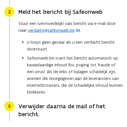
n
B
B
u
Meld het bericht bij Safeonweb
Stap
2
u
r
r
g
Stuur een (vermoedelijk) vals bericht via e-mail door
g
e
e
naar
verdacht@safeonweb.be
.
(
r
r
p
o
p
U loopt geen gevaar als u een verdacht bericht
r
p
r
o
doorstuurt.
e
o
f
n
Safeonweb.be scant het bericht automatisch op
f
i
t
kwaadaardige inhoud (bv. poging tot fraude of
i
e
i
een virus). Als de links of bijlagen schadelijk zijn,
e
l
l
n
worden die doorgegeven aan de leveranciers van
u
internetbrowsers, die de schadelijke inhoud kunnen
w
blokkeren.
e
Verwijder daarna de mail of het
Stap
-
3
m
bericht.
a
i