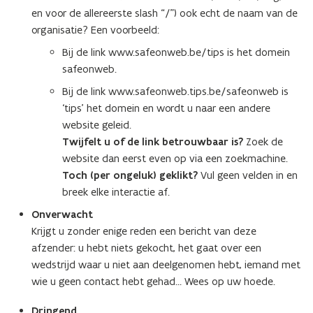
en voor de allereerste slash “/”) ook echt de naam van de
organisatie? Een voorbeeld:
Bij de link www.safeonweb.be/tips is het domein
safeonweb.
Bij de link www.safeonweb.tips.be/safeonweb is
‘tips’ het domein en wordt u naar een andere
website geleid.
Twijfelt u of de link betrouwbaar is?
Zoek de
website dan eerst even op via een zoekmachine.
Toch (per ongeluk) geklikt?
Vul geen velden in en
breek elke interactie af.
Onverwacht
Krijgt u zonder enige reden een bericht van deze
afzender: u hebt niets gekocht, het gaat over een
wedstrijd waar u niet aan deelgenomen hebt, iemand met
wie u geen contact hebt gehad… Wees op uw hoede.
Dringend