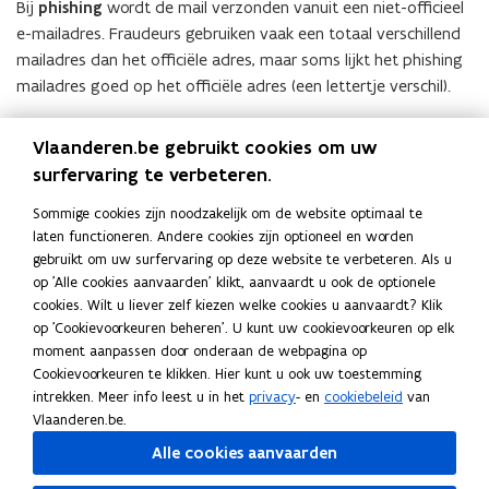
Bij
phishing
wordt de mail verzonden vanuit een niet-officieel
e
i
)
l
e-mailadres. Fraudeurs gebruiken vaak een totaal verschillend
u
n
i
mailadres dan het officiële adres, maar soms lijkt het phishing
w
n
c
mailadres goed op het officiële adres (een lettertje verschil).
v
i
a
e
e
t
Bij
spoofing
slaagt de phisher er in om de mail te verzenden
n
u
Vlaanderen.be gebruikt cookies om uw
i
alsof het verzonden is door het officiële mailadres. Dat maakt
s
w
surfervaring te verbeteren.
e
het voor u als ontvanger extra moeilijk om te onderscheiden
t
v
)
van echte mails.
Sommige cookies zijn noodzakelijk om de website optimaal te
e
e
laten functioneren. Andere cookies zijn optioneel en worden
r
n
U kunt echter nog steeds de andere tips in het herkennen van
gebruikt om uw surfervaring op deze website te verbeteren. Als u
)
s
een verdacht bericht blijven gebruiken.
op 'Alle cookies aanvaarden' klikt, aanvaardt u ook de optionele
t
cookies. Wilt u liever zelf kiezen welke cookies u aanvaardt? Klik
e
op 'Cookievoorkeuren beheren'. U kunt uw cookievoorkeuren op elk
Deel deze pagina
r
moment aanpassen door onderaan de webpagina op
Cookievoorkeuren te klikken. Hier kunt u ook uw toestemming
)
F
L
K
intrekken. Meer info leest u in het
privacy
- en
cookiebeleid
van
a
i
o
Vlaanderen.be.
c
n
p
Alle cookies aanvaarden
e
k
i
Ook interessant
b
e
e