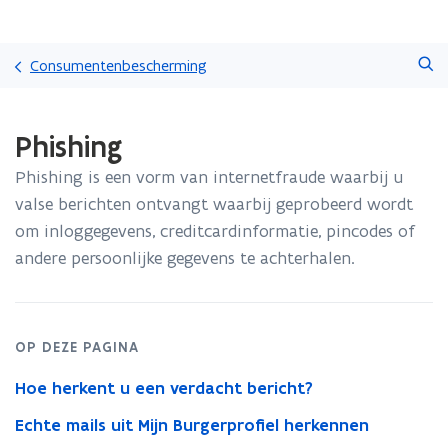
Overslaan
Zoeken
en
Consumentenbescherming
naar
de
Gedaan
inhoud
Phishing
met
gaan
laden.
Phishing is een vorm van internetfraude waarbij u
U
bevindt
valse berichten ontvangt waarbij geprobeerd wordt
zich
om inloggegevens, creditcardinformatie, pincodes of
op:
andere persoonlijke gegevens te achterhalen.
Phishing
OP DEZE PAGINA
Hoe herkent u een verdacht bericht?
Echte mails uit Mijn Burgerprofiel herkennen