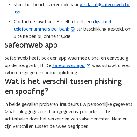
o
stuur het bericht zeker ook naar
verdacht@safeonweb.be
(
p
.
o
e
p
Contacteer uw bank. Febelfin heeft een
lijst met
(
n
e
telefoonnummers per bank
ter beschikking gesteld, om
P
t
n
u te helpen bij online fraude.
D
i
t
Safeonweb app
F
n
i
b
n
n
Safeonweb heeft ook een app waarmee u snel en eenvoudig
e
i
u
op de hoogte blijft. De
Safeonweb app
waarschuwt u voor
(
s
e
w
cyberdreigingen en online oplichting.
o
t
u
e
Wat is het verschil tussen phishing
p
a
w
-
e
n
en spoofing?
v
m
n
d
e
a
t
o
In beide gevallen proberen fraudeurs uw persoonlijke gegevens
n
i
i
p
(zoals inloggegevens, bankgegevens, pincodes, ...) te
s
l
n
e
achterhalen door het verzenden van valse berichten. Maar er
t
a
n
n
zijn verschillen tussen de twee begrippen.
e
p
i
t
r
p