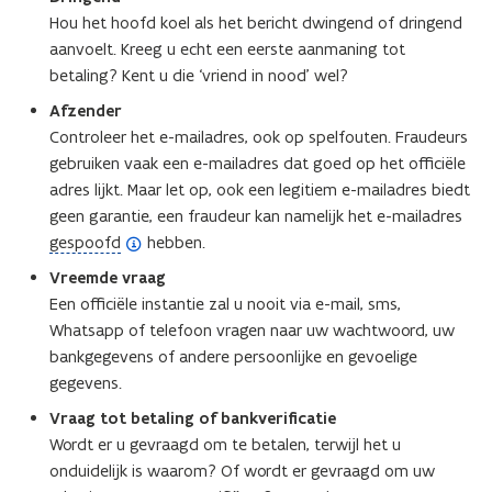
Hou het hoofd koel als het bericht dwingend of dringend
aanvoelt. Kreeg u echt een eerste aanmaning tot
betaling? Kent u die ‘vriend in nood’ wel?
Afzender
Controleer het e-mailadres, ook op spelfouten. Fraudeurs
gebruiken vaak een e-mailadres dat goed op het officiële
adres lijkt. Maar let op, ook een legitiem e-mailadres biedt
geen garantie, een fraudeur kan namelijk het e-mailadres
(
gespoofd
hebben.
o
Vreemde vraag
p
Een officiële instantie zal u nooit via e-mail, sms,
e
Whatsapp of telefoon vragen naar uw wachtwoord, uw
n
bankgegevens of andere persoonlijke en gevoelige
d
gegevens.
e
Vraag tot betaling of bankverificatie
f
Wordt er u gevraagd om te betalen, terwijl het u
i
onduidelijk is waarom? Of wordt er gevraagd om uw
n