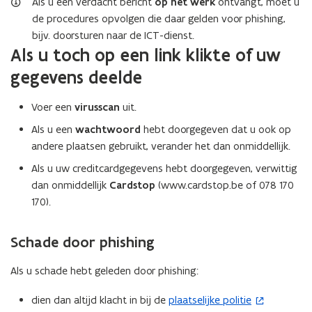
Als u een verdacht bericht
op het werk
ontvangt, moet u
de procedures opvolgen die daar gelden voor phishing,
bijv. doorsturen naar de ICT-dienst.
Als u toch op een link klikte of uw
gegevens deelde
Voer een
virusscan
uit.
Als u een
wachtwoord
hebt doorgegeven dat u ook op
andere plaatsen gebruikt, verander het dan onmiddellijk.
Als u uw creditcardgegevens hebt doorgegeven, verwittig
dan onmiddellijk
Cardstop
(www.cardstop.be of 078 170
170).
Schade door phishing
Als u schade hebt geleden door phishing:
dien dan altijd klacht in bij de
plaatselijke politie
(