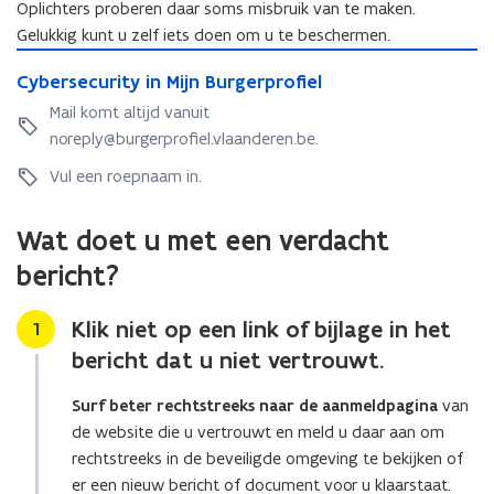
Oplichters proberen daar soms misbruik van te maken.
Gelukkig kunt u zelf iets doen om u te beschermen.
C
C
Cybersecurity in Mijn Burgerprofiel
y
y
b
Mail komt altijd vanuit
b
e
noreply@burgerprofiel.vlaanderen.be.
e
r
r
s
Vul een roepnaam in.
s
e
e
c
Wat doet u met een verdacht
c
u
u
r
bericht?
r
i
i
t
Klik niet op een link of bijlage in het
Stap
1
t
y
bericht dat u niet vertrouwt.
y
i
i
n
n
Surf beter rechtstreeks naar de aanmeldpagina
van
M
M
i
de website die u vertrouwt en meld u daar aan om
i
j
rechtstreeks in de beveiligde omgeving te bekijken of
j
n
er een nieuw bericht of document voor u klaarstaat.