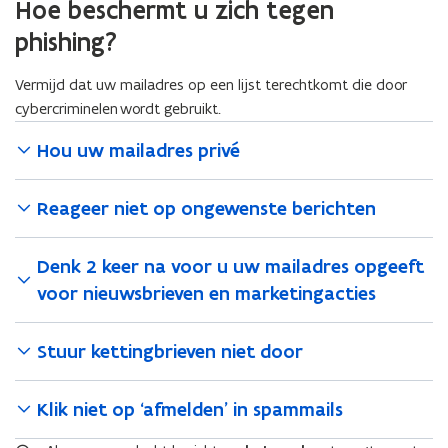
Hoe beschermt u zich tegen
l
phishing?
a
p
Vermijd dat uw mailadres op een lijst terechtkomt die door
p
cybercriminelen wordt gebruikt.
l
i
Hou uw mailadres privé
c
a
Reageer niet op ongewenste berichten
t
i
e
Denk 2 keer na voor u uw mailadres opgeeft
)
voor nieuwsbrieven en marketingacties
Stuur kettingbrieven niet door
Klik niet op ‘afmelden’ in spammails