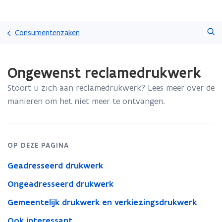
Overslaan
Zoeken
en
Consumentenzaken
naar
de
Gedaan
inhoud
Ongewenst reclamedrukwerk
met
gaan
laden.
Stoort u zich aan reclamedrukwerk? Lees meer over de
U
bevindt
manieren om het niet meer te ontvangen.
zich
op:
Ongewenst
reclamedrukwerk
OP DEZE PAGINA
Geadresseerd drukwerk
Ongeadresseerd drukwerk
Gemeentelijk drukwerk en verkiezingsdrukwerk
Ook interessant