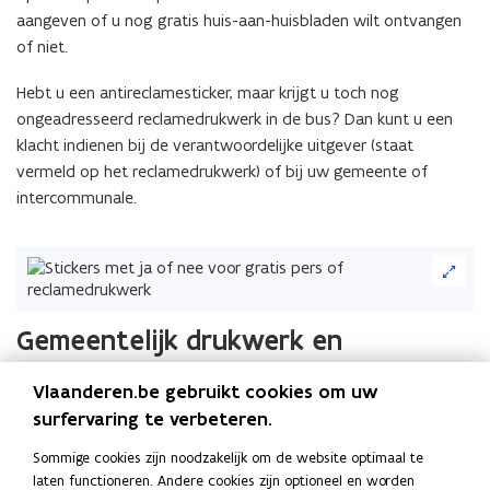
u
aangeven of u nog gratis huis-aan-huisbladen wilt ontvangen
w
of niet.
v
e
Hebt u een antireclamesticker, maar krijgt u toch nog
n
ongeadresseerd reclamedrukwerk in de bus? Dan kunt u een
s
klacht indienen bij de verantwoordelijke uitgever (staat
t
vermeld op het reclamedrukwerk) of bij uw gemeente of
e
intercommunale.
r
)
(Klik
op
de
afbeelding
Gemeentelijk drukwerk en
voor
verkiezingsdrukwerk
een
Vlaanderen.be gebruikt cookies om uw
vergrote
weergave)
surfervaring te verbeteren.
Gemeentelijke informatie en verkiezingsdrukwerk wordt
niet
beschouwd als reclamedrukwerk
. De postdiensten zijn
Sommige cookies zijn noodzakelijk om de website optimaal te
verplicht
om drukwerk van uw gemeente of van politieke
laten functioneren. Andere cookies zijn optioneel en worden