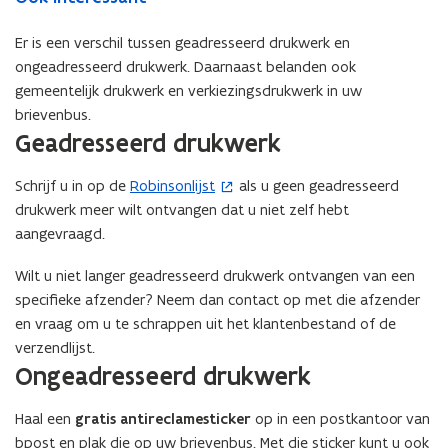
Er is een verschil tussen geadresseerd drukwerk en
ongeadresseerd drukwerk. Daarnaast belanden ook
gemeentelijk drukwerk en verkiezingsdrukwerk in uw
brievenbus.
Geadresseerd drukwerk
Schrijf u in op de
Robinsonlijst
als u geen geadresseerd
(
drukwerk meer wilt ontvangen dat u niet zelf hebt
o
aangevraagd.
p
e
Wilt u niet langer geadresseerd drukwerk ontvangen van een
n
specifieke afzender? Neem dan contact op met die afzender
t
en vraag om u te schrappen uit het klantenbestand of de
i
verzendlijst.
n
Ongeadresseerd drukwerk
n
i
Haal een
gratis antireclamesticker
op in een postkantoor van
e
bpost en plak die op uw brievenbus. Met die sticker kunt u ook