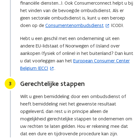
financiële diensten...). Ook Consumerconnect helpt u bij
D
het vinden van de bevoegde ombudsdienst. Als er
F
geen sectorale ombudsdienst is, kunt u een beroep
b
doen op de
Consumentenombudsdienst
(COD).
e
(
s
o
Hebt u een geschil met een onderneming uit een
t
p
andere EU-lidstaat of Noorwegen of IJsland over
a
e
aankopen (fysiek of online) in het buitenland? Dan kunt
n
n
u dat voorleggen aan het
European Consumer Center
(
d
t
Belgium (ECC)
.
o
o
i
p
p
n
Gerechtelijke stappen
Stap
3
e
e
n
n
n
i
Wilt u geen bemiddeling door een ombudsdienst of
t
t
e
heeft bemiddeling niet het gewenste resultaat
i
i
u
opgeleverd, dan rest u in principe alleen de
n
n
w
mogelijkheid gerechtelijke stappen te ondernemen om
n
n
v
uw rechten te laten gelden. Hou er rekening mee dat
i
i
e
dat een dure en tijdrovende procedure kan zijn.
e
e
n