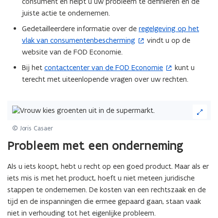
consument en helpt u uw probleem te definiëren en de
n
juiste actie te ondernemen.
t
i
Gedetailleerdere informatie over de
regelgeving op het
(
n
vlak van consumentenbescherming
vindt u op de
o
n
website van de FOD Economie.
p
i
e
Bij het
contactcenter van de FOD Economie
kunt u
(
e
n
terecht met uiteenlopende vragen over uw rechten.
o
u
t
p
w
i
e
(Klik
v
n
n
op
e
n
de
t
© Joris Casaer
n
i
afbeelding
i
s
Probleem met een onderneming
e
voor
n
t
een
u
n
e
Als u iets koopt, hebt u recht op een goed product. Maar als er
vergrote
w
i
weergave)
r
iets mis is met het product, hoeft u niet meteen juridische
v
e
)
stappen te ondernemen. De kosten van een rechtszaak en de
e
u
tijd en de inspanningen die ermee gepaard gaan, staan vaak
n
w
niet in verhouding tot het eigenlijke probleem.
s