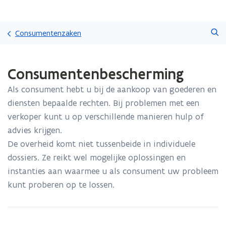
Overslaan
Zoeken
en
Consumentenzaken
naar
de
Gedaan
inhoud
Consumentenbescherming
met
gaan
laden.
Als consument hebt u bij de aankoop van goederen en
U
bevindt
diensten bepaalde rechten. Bij problemen met een
zich
verkoper kunt u op verschillende manieren hulp of
op:
advies krijgen.
Consumentenbescherming
De overheid komt niet tussenbeide in individuele
dossiers. Ze reikt wel mogelijke oplossingen en
instanties aan waarmee u als consument uw probleem
kunt proberen op te lossen.