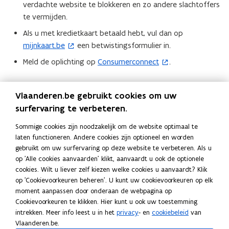
r
e
verdachte website te blokkeren en zo andere slachtoffers
o
e
)
n
te vermijden.
p
u
t
e
w
Als u met kredietkaart betaald hebt, vul dan op
i
n
v
mijnkaart.be
een betwistingsformulier in.
(
n
t
e
o
Meld de oplichting op
Consumerconnect
.
(
n
i
n
p
o
i
n
s
e
p
e
Deel deze pagina
u
t
Vlaanderen.be gebruikt cookies om uw
n
e
u
w
e
F
L
K
t
surfervaring te verbeteren.
n
w
e
r
a
i
o
i
t
v
Sommige cookies zijn noodzakelijk om de website optimaal te
-
)
c
n
p
n
Contact
i
e
laten functioneren. Andere cookies zijn optioneel en worden
m
e
k
i
n
n
n
gebruikt om uw surfervaring op deze website te verbeteren. Als u
a
b
e
e
i
op 'Alle cookies aanvaarden' klikt, aanvaardt u ook de optionele
n
s
i
o
d
e
Federale Overheidsdienst Economie,
e
cookies. Wilt u liever zelf kiezen welke cookies u aanvaardt? Klik
i
t
l
o
i
r
K.M.O., Middenstand en Energie
op 'Cookievoorkeuren beheren'. U kunt uw cookievoorkeuren op elk
u
e
e
a
k
n
l
moment aanpassen door onderaan de webpagina op
w
u
r
p
Cookievoorkeuren te klikken. Hier kunt u ook uw toestemming
o
o
i
v
w
)
Consumentenombudsdienst
intrekken. Meer info leest u in het
privacy
- en
cookiebeleid
van
p
p
p
n
e
v
Vlaanderen.be.
l
e
e
k