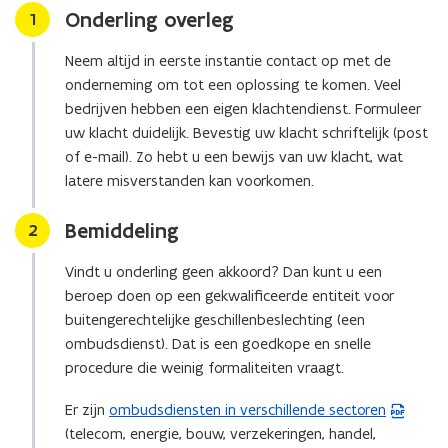
v
Onderling overleg
Stap
1
t
e
e
n
Neem altijd in eerste instantie contact op met de
r
s
onderneming om tot een oplossing te komen. Veel
)
t
bedrijven hebben een eigen klachtendienst. Formuleer
e
uw klacht duidelijk. Bevestig uw klacht schriftelijk (post
r
of e-mail). Zo hebt u een bewijs van uw klacht, wat
)
latere misverstanden kan voorkomen.
Bemiddeling
Stap
2
Vindt u onderling geen akkoord? Dan kunt u een
beroep doen op een gekwalificeerde entiteit voor
buitengerechtelijke geschillenbeslechting (een
ombudsdienst). Dat is een goedkope en snelle
procedure die weinig formaliteiten vraagt.
Er zijn
ombudsdiensten in verschillende sectoren
(
(telecom, energie, bouw, verzekeringen, handel,
P