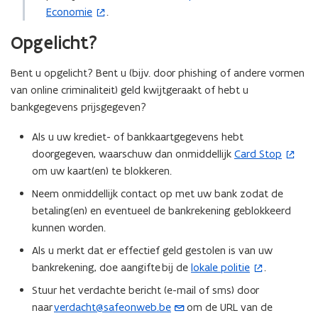
u
Economie
.
o
w
p
v
Opgelicht?
e
e
n
n
Bent u opgelicht? Bent u (bijv. door phishing of andere vormen
t
s
van online criminaliteit) geld kwijtgeraakt of hebt u
i
t
bankgegevens prijsgegeven?
n
e
n
Als u uw krediet- of bankkaartgegevens hebt
r
i
doorgegeven, waarschuw dan onmiddellijk
Card Stop
(
)
e
om uw kaart(en) te blokkeren.
o
u
p
Neem onmiddellijk contact op met uw bank zodat de
w
e
betaling(en) en eventueel de bankrekening geblokkeerd
v
n
kunnen worden.
e
t
Als u merkt dat er effectief geld gestolen is van uw
n
i
bankrekening, doe aangifte bij de
lokale politie
.
s
(
n
t
o
Stuur het verdachte bericht (e-mail of sms) door
n
e
p
naar
verdacht@safeonweb.be
om de URL van de
(
i