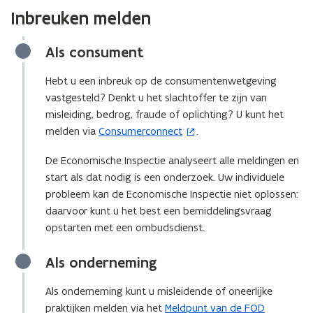
u
u
s
Inbreuken melden
w
w
t
v
v
e
Als consument
e
e
r
n
n
)
Hebt u een inbreuk op de consumentenwetgeving
s
s
vastgesteld? Denkt u het slachtoffer te zijn van
t
t
misleiding, bedrog, fraude of oplichting? U kunt het
e
e
melden via
Consumerconnect
.
(
r
r
o
)
De Economische Inspectie analyseert alle meldingen en
)
p
start als dat nodig is een onderzoek. Uw individuele
e
probleem kan de Economische Inspectie niet oplossen:
n
daarvoor kunt u het best een bemiddelingsvraag
t
opstarten met een ombudsdienst.
i
n
Als onderneming
n
i
Als onderneming kunt u misleidende of oneerlijke
e
praktijken melden via het
Meldpunt van de FOD
(