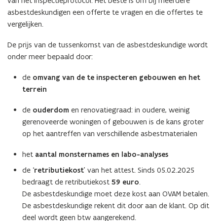
van het inspectieprotocol. Het beste is om bij meerdere
n
asbestdeskundigen een offerte te vragen en die offertes te
n
vergelijken.
i
e
De prijs van de tussenkomst van de asbestdeskundige wordt
u
onder meer bepaald door:
w
v
de
omvang van de te inspecteren gebouwen en het
e
terrein
n
s
de
ouderdom
en renovatiegraad: in oudere, weinig
t
gerenoveerde woningen of gebouwen is de kans groter
e
op het aantreffen van verschillende asbestmaterialen
r
het
aantal monsternames en labo-analyses
)
de ‘
retributiekost
’ van het attest. Sinds 05.02.2025
bedraagt de retributiekost
59 euro
.
De asbestdeskundige moet deze kost aan OVAM betalen.
De asbestdeskundige rekent dit door aan de klant. Op dit
deel wordt geen btw aangerekend.