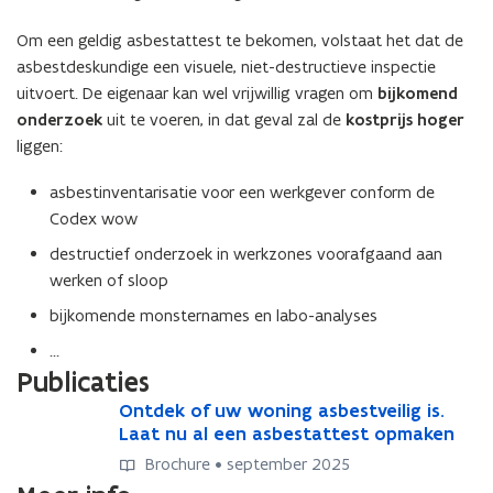
Om een geldig asbestattest te bekomen, volstaat het dat de
asbestdeskundige een visuele, niet-destructieve inspectie
uitvoert. De eigenaar kan wel vrijwillig vragen om
bijkomend
onderzoek
uit te voeren, in dat geval zal de
kostprijs hoger
liggen:
asbestinventarisatie voor een werkgever conform de
Codex wow
destructief onderzoek in werkzones voorafgaand aan
werken of sloop
bijkomende monsternames en labo-analyses
…
Publicaties
O
Ontdek of uw woning asbestveilig is.
O
n
Laat nu al een asbestattest opmaken
n
t
t
Brochure • september 2025
d
d