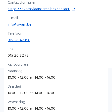
Contactformulier
e
e
e
e
o
n
https://ovam.vlaanderen.be/contact
u
u
m
p
t
w
w
b
E-mail
e
i
v
v
o
n
info@ovam.be
n
e
e
r
t
n
n
n
d
Telefoon
i
i
s
s
015 28 42 84
n
e
t
t
n
u
Fax
i
w
e
e
015 20 32 75
e
v
r
r
u
e
Kantooruren
w
n
Maandag
v
s
e
t
10:00 - 12:00 en 14:00 - 16:00
n
e
Dinsdag
s
r
t
10:00 - 12:00 en 14:00 - 16:00
e
Woensdag
r
10:00 - 12:00 en 14:00 - 16:00