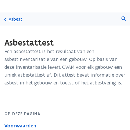
Overslaan
Zoeken
en
Asbest
naar
de
Gedaan
inhoud
Asbestattest
met
gaan
laden.
Een asbestattest is het resultaat van een
U
bevindt
asbestinventarisatie van een gebouw. Op basis van
zich
deze inventarisatie levert OVAM voor elk gebouw een
op:
uniek asbestattest af. Dit attest bevat informatie over
Asbestattest
asbest in het gebouw en toetst of het asbestveilig is.
OP DEZE PAGINA
Voorwaarden