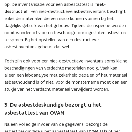
op. De inventarisatie voor een asbestattest is ‘
niet-
v
destructief
’. Een niet-destructieve asbestinventaris beschrijft
e
enkel de materialen die een risico kunnen vormen bij het
n
dagelijks gebruik van het gebouw. Tijdens de inspectie worden
s
nooit wanden of vloeren beschadigd om ingesloten asbest op
t
te sporen. Bij het opstellen van een destructieve
e
asbestinventaris gebeurt dat wel.
r
)
Toch zijn ook voor een niet-destructieve inventaris soms kleine
beschadigingen van verdachte materialen nodig. Vaak kan
alleen een laboanalyse met zekerheid bepalen of het materiaal
asbesthoudend is of niet. Voor de monstername moet dan een
stukje van het verdacht materiaal verwijderd worden.
3. De asbestdeskundige bezorgt u het
asbestattest van OVAM
Na een volledige invoer van de gegevens, bezorgt de
asbestdeskundige u het asbestattest van OVAM. U kunt het