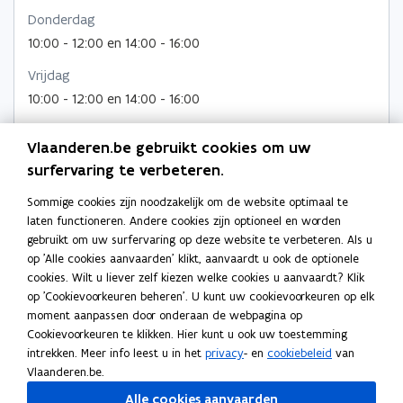
Donderdag
10:00 - 12:00 en 14:00 - 16:00
Vrijdag
10:00 - 12:00 en 14:00 - 16:00
Adres
Vlaanderen.be gebruikt cookies om uw
Openbare Vlaamse Afvalstoffenmaatschappij
surfervaring te verbeteren.
Stationsstraat 110, 2800 Mechelen
Sommige cookies zijn noodzakelijk om de website optimaal te
o
Routeplanner
laten functioneren. Andere cookies zijn optioneel en worden
p
gebruikt om uw surfervaring op deze website te verbeteren. Als u
Postadres
e
op 'Alle cookies aanvaarden' klikt, aanvaardt u ook de optionele
n
Openbare Vlaamse Afvalstoffenmaatschappij
cookies. Wilt u liever zelf kiezen welke cookies u aanvaardt? Klik
t
op 'Cookievoorkeuren beheren'. U kunt uw cookievoorkeuren op elk
Koning Albert II laan 15 bus 625, 1210 Brussel, België
i
moment aanpassen door onderaan de webpagina op
n
Meer details
Cookievoorkeuren te klikken. Hier kunt u ook uw toestemming
n
intrekken. Meer info leest u in het
privacy
- en
cookiebeleid
van
i
Vlaanderen.be.
e
Alle cookies aanvaarden