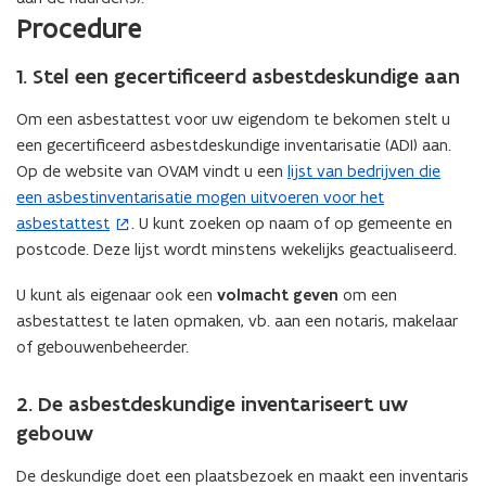
Procedure
1. Stel een gecertificeerd asbestdeskundige aan
Om een asbestattest voor uw eigendom te bekomen stelt u
een gecertificeerd asbestdeskundige inventarisatie (ADI) aan.
Op de website van OVAM vindt u een
lijst van bedrijven die
(
een asbestinventarisatie mogen uitvoeren voor het
o
asbestattest
. U kunt zoeken op naam of op gemeente en
p
postcode. Deze lijst wordt minstens wekelijks geactualiseerd.
e
n
U kunt als eigenaar ook een
volmacht geven
om een
t
asbestattest te laten opmaken, vb. aan een notaris, makelaar
i
of gebouwenbeheerder.
n
n
2. De asbestdeskundige inventariseert uw
i
gebouw
e
u
De deskundige doet een plaatsbezoek en maakt een inventaris
w