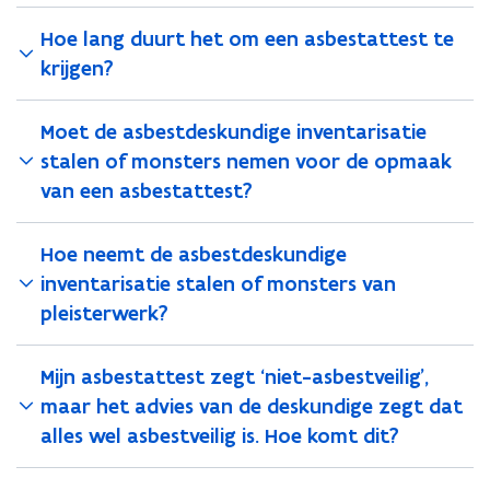
l
)
l
i
i
Hoe lang duurt het om een asbestattest te
g
g
krijgen?
i
i
s
s
.
.
Moet de asbestdeskundige inventarisatie
L
L
stalen of monsters nemen voor de opmaak
a
a
a
a
van een asbestattest?
t
t
n
n
Hoe neemt de asbestdeskundige
u
u
a
a
inventarisatie stalen of monsters van
l
l
pleisterwerk?
e
e
e
e
n
n
Mijn asbestattest zegt ‘niet-asbestveilig’,
a
a
maar het advies van de deskundige zegt dat
s
s
alles wel asbestveilig is. Hoe komt dit?
b
b
e
e
s
s