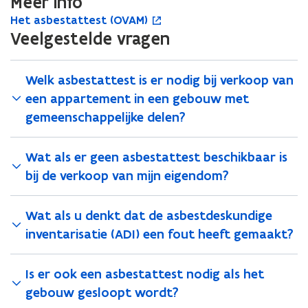
Meer info
e
e
H
Het asbestattest (OVAM)
k
H
o
k
e
o
e
p
Veelgestelde vragen
o
t
f
t
e
f
a
u
a
n
u
s
w
s
t
Welk asbestattest is er nodig bij verkoop van
w
b
w
b
i
w
een appartement in een gebouw met
e
o
e
n
o
gemeenschappelijke delen?
s
n
s
n
n
t
i
t
i
i
a
n
a
e
n
Wat als er geen asbestattest beschikbaar is
t
g
t
u
g
bij de verkoop van mijn eigendom?
t
a
t
w
a
e
s
e
v
s
s
b
s
e
b
Wat als u denkt dat de asbestdeskundige
t
e
t
n
e
inventarisatie (ADI) een fout heeft gemaakt?
(
s
(
s
s
O
t
O
t
t
V
v
V
e
v
Is er ook een asbestattest nodig als het
A
e
A
r
e
gebouw gesloopt wordt?
M
i
M
i
)