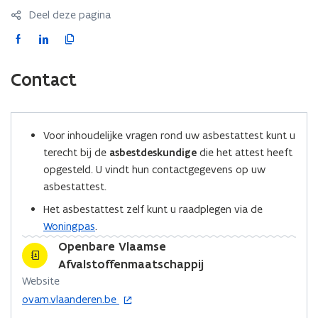
t
t
Deel deze pagina
a
a
F
L
K
t
t
t
a
i
o
t
e
e
c
n
p
Contact
s
s
e
k
i
t
t
b
e
e
o
o
o
d
e
p
p
Voor inhoudelijke vragen rond uw asbestattest kunt u
o
i
r
m
m
terecht bij de
asbestdeskundige
die het attest heeft
k
n
l
a
a
opgesteld. U vindt hun contactgegevens op uw
k
o
o
i
k
asbestattest.
e
e
p
p
n
n
n
e
e
k
Het asbestattest zelf kunt u raadplegen via de
n
n
n
Woningpas
.
t
t
a
Openbare Vlaamse
i
i
a
Afvalstoffenmaatschappij
n
n
r
Website
n
n
k
o
ovam.vlaanderen.be
i
i
l
p