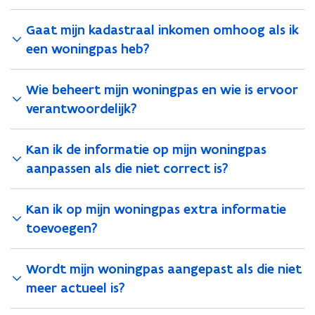
w
w
g
g
o
o
Gaat mijn kadastraal inkomen omhoog als ik
n
n
een woningpas heb?
i
i
n
n
g
g
Wie beheert mijn woningpas en wie is ervoor
v
v
verantwoordelijk?
e
e
r
r
z
z
Kan ik de informatie op mijn woningpas
a
a
aanpassen als die niet correct is?
m
m
e
e
l
l
Kan ik op mijn woningpas extra informatie
d
d
toevoegen?
o
o
p
p
é
é
Wordt mijn woningpas aangepast als die niet
é
é
meer actueel is?
n
n
p
p