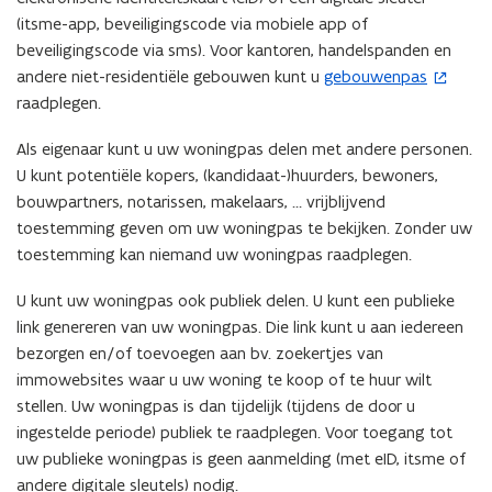
(itsme-app, beveiligingscode via mobiele app of
beveiligingscode via sms). Voor kantoren, handelspanden en
andere niet-residentiële gebouwen kunt u
gebouwenpas
(
raadplegen.
o
p
Als eigenaar kunt u uw woningpas delen met andere personen.
e
U kunt potentiële kopers, (kandidaat-)huurders, bewoners,
n
bouwpartners, notarissen, makelaars, … vrijblijvend
t
toestemming geven om uw woningpas te bekijken. Zonder uw
i
toestemming kan niemand uw woningpas raadplegen.
n
n
U kunt uw woningpas ook publiek delen. U kunt een publieke
i
link genereren van uw woningpas. Die link kunt u aan iedereen
e
bezorgen en/of toevoegen aan bv. zoekertjes van
u
immowebsites waar u uw woning te koop of te huur wilt
w
stellen. Uw woningpas is dan tijdelijk (tijdens de door u
v
ingestelde periode) publiek te raadplegen. Voor toegang tot
e
uw publieke woningpas is geen aanmelding (met eID, itsme of
n
andere digitale sleutels) nodig.