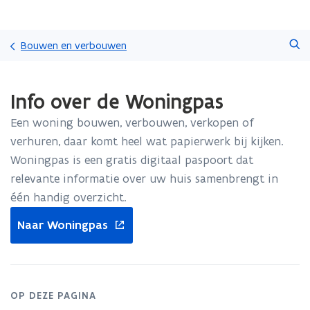
Overslaan
Zoeken
en
Bouwen en verbouwen
naar
de
Gedaan
inhoud
Info over de Woningpas
met
gaan
laden.
Een woning bouwen, verbouwen, verkopen of
U
bevindt
verhuren, daar komt heel wat papierwerk bij kijken.
zich
Woningpas is een gratis digitaal paspoort dat
op:
relevante informatie over uw huis samenbrengt in
Info
één handig overzicht.
over
de
opent
Naar Woningpas
Woningpas
in
nieuw
venster
OP DEZE PAGINA