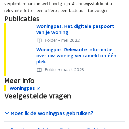
verplicht, maar kan wel handig zijn. Als bewijsstuk kunt u
relevante foto’s, een offerte, een factuur, … toevoegen.
Publicaties
W
Woningpas. Het digitale paspoort
W
o
van je woning
o
n
n
Folder • mei 2022
i
i
W
Woningpas. Relevante informatie
W
n
n
o
over uw woning verzameld op één
o
g
g
n
plek
n
p
p
i
i
a
a
Folder • maart 2023
n
n
s
s
Meer info
g
g
.
.
p
p
H
H
W
Woningpas
W
o
a
a
e
e
o
Veelgestelde vragen
o
p
s
s
t
t
n
n
e
.
.
d
d
i
i
n
R
R
i
i
n
n
t
Moet ik de woningpas gebruiken?
e
e
g
g
g
g
i
l
l
i
i
p
p
n
e
e
t
t