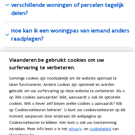
verschillende woningen of percelen tegelijk
delen?
Hoe kan ik een woningpas van iemand anders
raadplegen?
Ik ben de activatiecode kwijt om een
Vlaanderen.be gebruikt cookies om uw
gedeelde woningpas te bekijken. Wat moet ik
surfervaring te verbeteren.
doen?
Sommige cookies zijn noodzakelijk om de website optimaal te
laten functioneren. Andere cookies zijn optioneel en worden
Wat betekent het als ik mijn woningpas aan
gebruikt om uw surfervaring op deze website te verbeteren. Als u
Mijn Burgerprofiel toevoeg?
op 'Alle cookies aanvaarden' klikt, aanvaardt u ook de optionele
cookies. Wilt u liever zelf kiezen welke cookies u aanvaardt? Klik
op 'Cookievoorkeuren beheren'. U kunt uw cookievoorkeuren op elk
moment aanpassen door onderaan de webpagina op
Deel deze pagina
Cookievoorkeuren te klikken. Hier kunt u ook uw toestemming
F
L
K
intrekken. Meer info leest u in het
privacy
- en
cookiebeleid
van