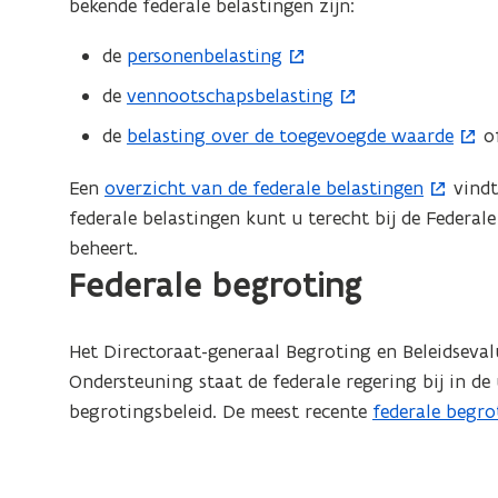
bekende federale belastingen zijn:
de
personenbelasting
(
o
de
vennootschapsbelasting
(
p
o
de
belasting over de toegevoegde waarde
of
(
e
p
o
n
e
Een
overzicht van de federale belastingen
vindt
(
p
t
n
federale belastingen kunt u terecht bij de Federal
o
e
i
t
beheert.
p
n
n
Federale begroting
i
e
t
n
n
n
i
i
n
t
n
Het Directoraat-generaal Begroting en Beleidseval
e
i
i
n
Ondersteuning staat de federale regering bij in d
u
e
n
i
begrotingsbeleid. De meest recente
federale begro
(
w
u
n
e
o
v
w
i
u
p
e
v
e
w