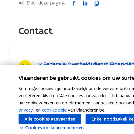
e
n
F
L
K
Deel deze pagina
e
u
v
n
s
a
i
o
n
w
e
t
t
c
n
p
s
v
n
i
e
e
k
i
Contact
t
e
s
n
r
b
e
e
e
n
t
n
)
o
d
e
r
s
e
i
o
i
r
)
t
r
e
k
n
l
e
Federale Overheidsdienst Financië
)
u
o
o
i
r
w
p
p
n
Vlaanderen.be gebruikt cookies om uw surfe
)
v
e
e
k
Sommige cookies zijn noodzakelijk om de website optimaal
e
n
n
n
Directoraat-generaal Begroting en
verbeteren. Als u op 'Alle cookies aanvaarden' klikt, aanva
n
t
t
a
uw cookievoorkeuren op elk moment aanpassen door ondera
s
i
i
a
privacy
- en
cookiebeleid
van Vlaanderen.be.
t
n
n
r
Alle cookies aanvaarden
Enkel noodzakelijke
e
n
n
k
Cookievoorkeuren beheren
r
i
i
l