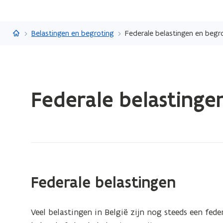
Vlaanderen.be
Belastingen en begroting
Federale belastingen en begr
Gedaan
Federale belastinge
met
laden.
U
bevindt
zich
op:
Federale
Federale belastingen
belastingen
en
Veel belastingen in België zijn nog steeds een fed
begroting