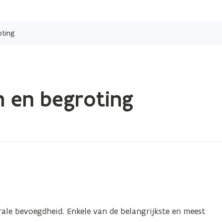
Overslaan
en
oting
naar
de
inhoud
gaan
n en begroting
erale bevoegdheid. Enkele van de belangrijkste en meest