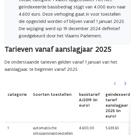
geïndexeerde basisbedrag stijgt van 4.000 euro naar
4.600 euro. Deze verhoging gaat in voor toestellen
die opgesteld worden of blijven vanaf 1 januari 2025.
Die wijziging werd op 19 december 2024 definitief
goedgekeurd door het Vlaams Parlement.
Tarieven vanaf aanslagjaar 2025
De onderstaande tarieven gelden vanaf 1 januari van het
aanslagjaar, te beginnen vanaf 2025.
(Scroll
(Scroll
links)
rechts)
categorie
Soorten toestellen
basistarief
geïndexeerd
AJ2019 (in
tarief
euro)
aanslagjaar
2025 (in
euro)
1
automatische
4.600,00
5.639,60
ontspanningstoestellen