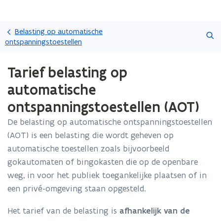
Overslaan
Zoeken
en
Belasting op automatische
naar
ontspanningstoestellen
de
Gedaan
inhoud
Tarief belasting op
met
gaan
laden.
automatische
U
bevindt
ontspanningstoestellen (AOT)
zich
op:
De belasting op automatische ontspanningstoestellen
Tarief
(AOT) is een belasting die wordt geheven op
belasting
automatische toestellen zoals bijvoorbeeld
op
gokautomaten of bingokasten die op de openbare
automatische
ontspanningstoestellen
weg, in voor het publiek toegankelijke plaatsen of in
(AOT)
een privé-omgeving staan opgesteld.
Het tarief van de belasting is
afhankelijk van de