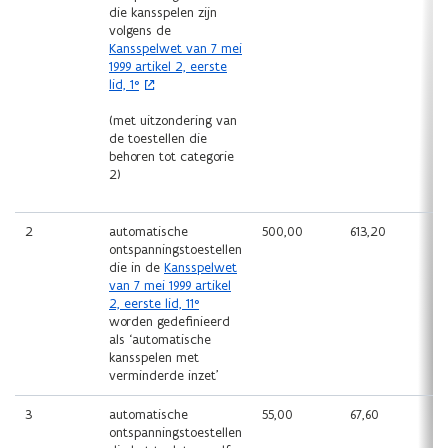
die kansspelen zijn
volgens de
(
Kansspelwet van 7 mei
o
1999 artikel 2, eerste
p
lid, 1°
e
n
(met uitzondering van
t
de toestellen die
i
behoren tot categorie
n
2)
n
i
e
2
automatische
500,00
613,20
u
ontspanningstoestellen
w
die in de
Kansspelwet
v
van 7 mei 1999 artikel
e
2, eerste lid, 11°
n
worden gedefinieerd
s
als ‘automatische
t
kansspelen met
e
verminderde inzet’
r
)
3
automatische
55,00
67,60
ontspanningstoestellen