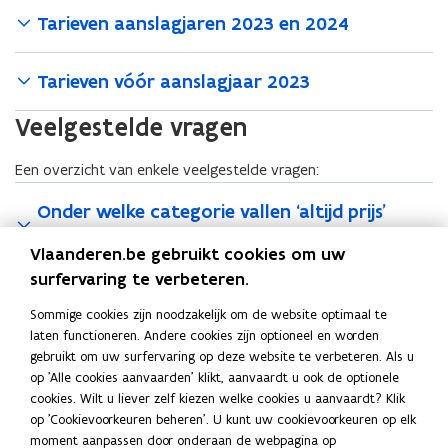
Tarieven aanslagjaren 2023 en 2024
Tarieven vóór aanslagjaar 2023
Veelgestelde vragen
Een overzicht van enkele veelgestelde vragen:
Onder welke categorie vallen ‘altijd prijs’
toestellen?
Vlaanderen.be gebruikt cookies om uw
surfervaring te verbeteren.
Deel deze pagina
Sommige cookies zijn noodzakelijk om de website optimaal te
laten functioneren. Andere cookies zijn optioneel en worden
F
L
K
gebruikt om uw surfervaring op deze website te verbeteren. Als u
a
i
o
op 'Alle cookies aanvaarden' klikt, aanvaardt u ook de optionele
c
n
p
Contact
cookies. Wilt u liever zelf kiezen welke cookies u aanvaardt? Klik
e
k
i
op 'Cookievoorkeuren beheren'. U kunt uw cookievoorkeuren op elk
b
e
e
moment aanpassen door onderaan de webpagina op