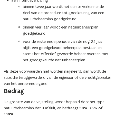
Een intentieverklaring
t
binnen twee jaar wordt het eerste verkennende
e
deel van de procedure tot goedkeuring van een
r
natuurbeheerplan goedgekeurd
)
binnen vier jaar wordt een natuurbeheerplan
goedgekeurd
voor de resterende periode van de nog 24 jaar
blijft een goedgekeurd beheerplan bestaan en
stemt het effectief gevoerde beheer overeen met
het goedgekeurde natuurbeheerplan
Als deze voorwaarden niet worden nageleefd, dan wordt de
subsidie teruggevorderd van de eigenaar of de vruchtgebruiker
van het onroerende goed.
Bedrag
De grootte van de vrijstelling wordt bepaald door het type
natuurbeheerplan dat u afsluit, en bedraagt
50%, 75% of
100%
.