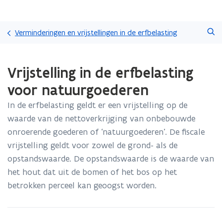
Overslaan
Zoeken
en
Verminderingen en vrijstellingen in de erfbelasting
naar
de
Gedaan
inhoud
Vrijstelling in de erfbelasting
met
gaan
laden.
voor natuurgoederen
U
bevindt
In de erfbelasting geldt er een vrijstelling op de
zich
waarde van de nettoverkrijging van onbebouwde
op:
Vrijstelling
onroerende goederen of ‘natuurgoederen’. De fiscale
in
vrijstelling geldt voor zowel de grond- als de
de
opstandswaarde. De opstandswaarde is de waarde van
erfbelasting
het hout dat uit de bomen of het bos op het
voor
natuurgoederen
betrokken perceel kan geoogst worden.