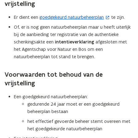
vrijstelling
Er dient een
goedgekeurd natuurbeheerplan
te zijn.
(
o
Of, er is nog geen natuurbeheerplan maar u heeft uiterlijk
p
bij de aanbieding ter registratie van de authentieke
e
schenkingsakte een
intentieverklaring
afgesloten met
n
het Agentschap voor Natuur en Bos om een
t
natuurbeheerplan tot stand te brengen.
i
n
Voorwaarden tot behoud van de
n
vrijstelling
i
e
Een goedgekeurd natuurbeheerplan:
u
gedurende 24 jaar moet er een goedgekeurd
w
beheerplan bestaan
v
e
het effectief gevoerde beheer stemt overeen met
n
het goedgekeurde natuurbeheerplan
s