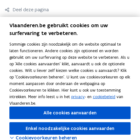
p
e
Deel deze pagina
n
F
L
K
t
Vlaanderen.be gebruikt cookies om uw
a
i
o
i
surfervaring te verbeteren.
c
n
p
Contact
n
e
k
i
Sommige cookies zijn noodzakelijk om de website optimaal te
n
b
e
e
laten functioneren. Andere cookies zijn optioneel en worden
i
o
d
e
gebruikt om uw surfervaring op deze website te verbeteren. Als u
e
Neem contact op met de Vlaamse Belastingdienst
op 'Alle cookies aanvaarden' klikt, aanvaardt u ook de optionele
o
i
r
u
cookies. Wilt u liever zelf kiezen welke cookies u aanvaardt? Klik
k
n
l
w
op 'Cookievoorkeuren beheren'. U kunt uw cookievoorkeuren op elk
o
o
i
v
moment aanpassen door onderaan de webpagina op
p
p
n
Ook interessant
Cookievoorkeuren te klikken. Hier kunt u ook uw toestemming
e
e
e
k
intrekken. Meer info leest u in het
privacy
- en
cookiebeleid
van
n
B
Belastingkrediet in de onroerende voorheffing
B
n
n
n
Vlaanderen.be.
s
e
voor VEN-gebied
e
t
t
a
Alle cookies aanvaarden
l
V
Vrijstelling van de onroerende voorheffing voor
t
l
V
i
i
a
a
r
natuurreservaten
a
r
e
n
n
r
s
i
V
Vrijstelling van het verkooprecht voor
s
i
V
Enkel noodzakelijke cookies aanvaarden
r
n
n
k
t
j
r
natuurgoederen
t
j
r
)
Cookievoorkeuren beheren
i
s
i
i
s
i
i
i
l