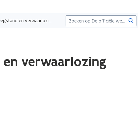
Zoe
Opschorting van de heffing op de leegstand en verwaarlozing van bedrijfsgebouwen
d en verwaarlozing