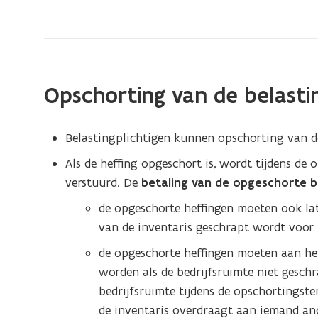
op
de
leegstand
en
verwaarlozing
Opschorting van de belasti
van
bedrijfsgebouwen
Belastingplichtigen kunnen opschorting van d
Als de heffing opgeschort is, wordt tijdens de
verstuurd. De
betaling van de opgeschorte b
de opgeschorte heffingen moeten ook late
van de inventaris geschrapt wordt voor 
de opgeschorte heffingen moeten aan he
worden als de bedrijfsruimte niet geschra
bedrijfsruimte tijdens de opschortingste
de inventaris overdraagt aan iemand and