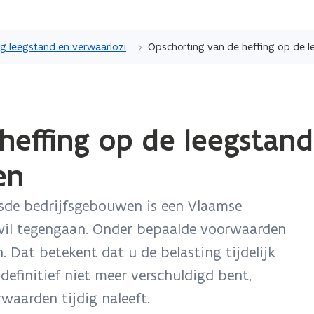
Overslaan
en
Heffing leegstand en verwaarlozing van bedrijfsgebouwen
naar
de
inhoud
gaan
heffing op de leegstan
en
sde bedrijfsgebouwen is een Vlaamse
l wil tegengaan. Onder bepaalde voorwaarden
. Dat betekent dat u de belasting tijdelijk
definitief niet meer verschuldigd bent,
waarden tijdig naleeft.