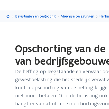
Vlaanderen.be
Belastingen en begroting
Vlaamse belastingen
Gedaan
Opschorting van de 
met
laden.
van bedrijfsgebouw
U
bevindt
De heffing op leegstaande en verwaarloo
zich
op:
gewestbelasting die het stedelijk verva
Opschorting
kunt u opschorting van de heffing krijgen
van
niet moet betalen. Of u de belasting ook 
de
hangt er van af of u de opschortingsvoor
heffing