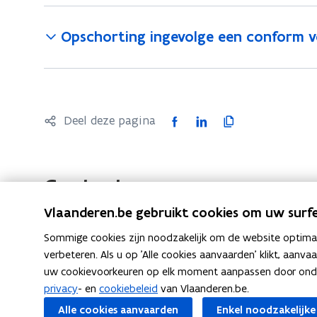
Opschorting ingevolge een conform v
F
L
K
Deel deze pagina
a
i
o
c
n
p
e
k
i
Contact
b
e
e
Vlaanderen.be gebruikt cookies om uw surfe
o
d
e
o
i
r
Sommige cookies zijn noodzakelijk om de website optimaal
k
n
l
verbeteren. Als u op 'Alle cookies aanvaarden' klikt, aanva
Neem contact op met de Vlaamse Belastingdienst
uw cookievoorkeuren op elk moment aanpassen door ondera
o
o
i
privacy
- en
cookiebeleid
van Vlaanderen.be.
p
p
n
Alle cookies aanvaarden
Enkel noodzakelijke
e
e
k