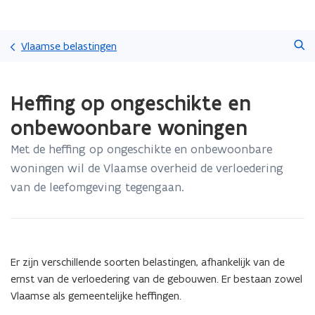
Overslaan
Zoeken
en
Vlaamse belastingen
naar
de
Gedaan
inhoud
Heffing op ongeschikte en
met
gaan
laden.
onbewoonbare woningen
U
bevindt
Met de heffing op ongeschikte en onbewoonbare
zich
woningen wil de Vlaamse overheid de verloedering
op:
Heffing
van de leefomgeving tegengaan.
op
ongeschikte
en
onbewoonbare
woningen
Er zijn verschillende soorten belastingen, afhankelijk van de
ernst van de verloedering van de gebouwen. Er bestaan zowel
Vlaamse als gemeentelijke heffingen.