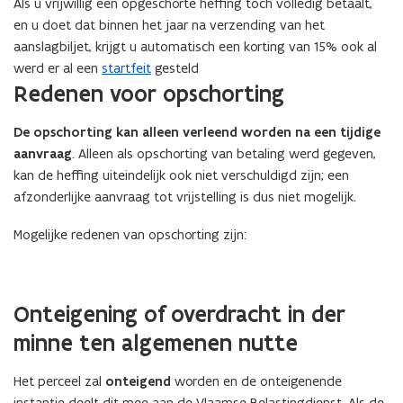
Als u vrijwillig een opgeschorte heffing toch volledig betaalt,
en u doet dat binnen het jaar na verzending van het
aanslagbiljet, krijgt u automatisch een korting van 15% ook al
werd er al een
startfeit
gesteld
Redenen voor opschorting
De opschorting kan alleen verleend worden na een tijdige
aanvraag
. Alleen als opschorting van betaling werd gegeven,
kan de heffing uiteindelijk ook niet verschuldigd zijn; een
afzonderlijke aanvraag tot vrijstelling is dus niet mogelijk.
Mogelijke redenen van opschorting zijn:
Onteigening of overdracht in der
minne ten algemenen nutte
Het perceel zal
onteigend
worden en de onteigenende
instantie deelt dit mee aan de Vlaamse Belastingdienst. Als de