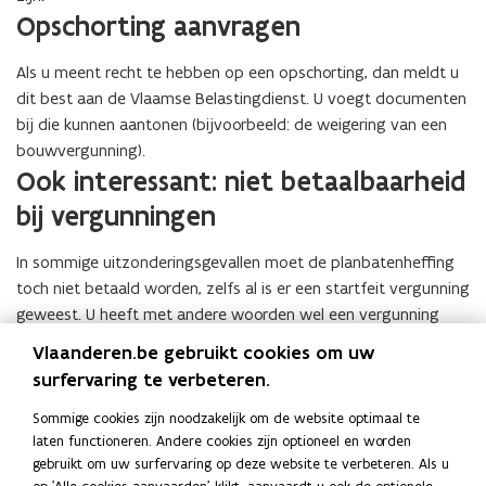
Opschorting aanvragen
Als u meent recht te hebben op een opschorting, dan meldt u
dit best aan de Vlaamse Belastingdienst. U voegt documenten
bij die kunnen aantonen (bijvoorbeeld: de weigering van een
bouwvergunning).
Ook interessant: niet betaalbaarheid
bij vergunningen
In sommige uitzonderingsgevallen moet de planbatenheffing
toch niet betaald worden, zelfs al is er een startfeit vergunning
geweest. U heeft met andere woorden wel een vergunning
voor stedenbouwkundige handelingen of een
Vlaanderen.be gebruikt cookies om uw
verkavelingsvergunning verkregen, maar moet de
surfervaring te verbeteren.
planbatenheffing nog niet betalen. U leest er meer over op de
pagina over
betaling na startfeiten, onder het puntje over
Sommige cookies zijn noodzakelijk om de website optimaal te
laten functioneren. Andere cookies zijn optioneel en worden
niet-betaalbaarheid bij vergunningen
.
gebruikt om uw surfervaring op deze website te verbeteren. Als u