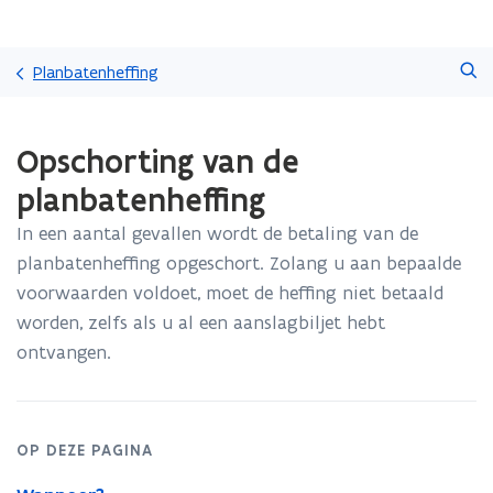
Overslaan
Zoeken
en
Planbatenheffing
naar
de
Gedaan
inhoud
Opschorting van de
met
gaan
laden.
planbatenheffing
U
bevindt
In een aantal gevallen wordt de betaling van de
zich
planbatenheffing opgeschort. Zolang u aan bepaalde
op:
Opschorting
voorwaarden voldoet, moet de heffing niet betaald
van
worden, zelfs als u al een aanslagbiljet hebt
de
ontvangen.
planbatenheffing
OP DEZE PAGINA