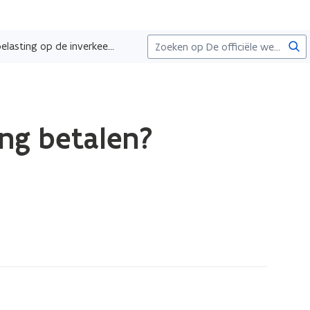
Zoe
Wie moet de belasting op de inverkeerstelling betalen?
ing betalen?