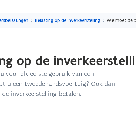
Overslaan
en
ersbelastingen
Belasting op de inverkeerstelling
naar
de
inhoud
gaan
ng op de inverkeerstell
 u voor elk eerste gebruik van een
pt u een tweedehandsvoertuig? Ook dan
de inverkeerstelling betalen.