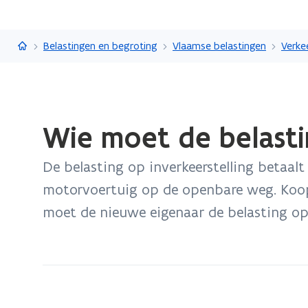
Vlaanderen.be
Belastingen en begroting
Vlaamse belastingen
Verke
Gedaan
Wie moet de belasti
met
laden.
De belasting op inverkeerstelling betaalt
U
bevindt
motorvoertuig op de openbare weg. Koo
zich
moet de nieuwe eigenaar de belasting op 
op:
Wie
moet
de
belasting