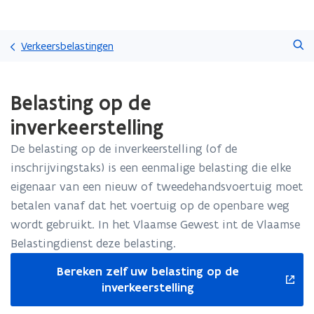
Overslaan
Zoeken
en
Verkeersbelastingen
naar
de
Gedaan
inhoud
Belasting op de
met
gaan
laden.
inverkeerstelling
U
bevindt
De belasting op de inverkeerstelling (of de
zich
inschrijvingstaks) is een eenmalige belasting die elke
op:
Belasting
eigenaar van een nieuw of tweedehandsvoertuig moet
op
betalen vanaf dat het voertuig op de openbare weg
de
wordt gebruikt. In het Vlaamse Gewest int de Vlaamse
inverkeerstelling
Belastingdienst deze belasting.
opent
Bereken zelf uw belasting op de
in
inverkeerstelling
nieuw
venster