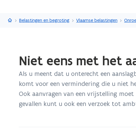
Vlaanderen.be
Belastingen en begroting
Vlaamse belastingen
Onroe
Gedaan
Niet eens met het aa
met
laden.
Als u meent dat u onterecht een aanslagb
U
bevindt
komt voor een vermindering die u niet h
zich
Ook aanvragen van een vrijstelling moet
op:
gevallen kunt u ook een verzoek tot ambt
Niet
eens
met
het