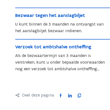
aanslagbiljet
B
B
Bezwaar tegen het aanslagbiljet
e
e
z
U kunt binnen de 3 maanden na ontvangst van
z
w
het aanslagbiljet bezwaar indienen.
w
a
a
V
a
a
V
Verzoek tot ambtshalve ontheffing
e
r
r
e
r
Als de bezwaartermijn van 3 maanden is
t
t
r
e
z
verstreken, kunt u onder bepaalde voorwaarden
e
z
g
o
nog een verzoek tot ambtshalve ontheffing
o
g
e
e
indienen.
e
e
n
k
k
n
h
t
t
h
e
o
F
L
K
o
Deel deze pagina
e
t
t
a
i
o
t
a
t
a
c
n
p
a
a