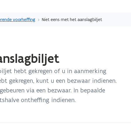
Overslaan
en
rende voorheffing
Niet eens met het aanslagbiljet
naar
de
inhoud
gaan
nslagbiljet
iljet hebt gekregen of u in aanmerking
ebt gekregen, kunt u een bezwaar indienen.
 gebeuren via een bezwaar. In bepaalde
shalve ontheffing indienen.