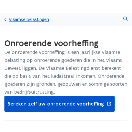
Overslaan
Zoeken
en
Vlaamse belastingen
naar
de
Gedaan
inhoud
Onroerende voorheffing
met
gaan
laden.
De onroerende voorheffing is een jaarlijkse Vlaamse
U
bevindt
belasting op onroerende goederen die in het Vlaams
zich
Gewest liggen. De Vlaamse Belastingdienst berekent
op:
die op basis van het kadastraal inkomen. Onroerende
Onroerende
goederen zijn gronden, gebouwen en sommige soorten
voorheffing
van bedrijfsuitrusting.
opent
Bereken zelf uw onroerende voorheffing
in
nieuw
venster