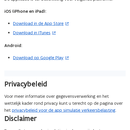
l
t
l
a
i
a
iOS (iPhone en iPad):
t
n
t
o
n
o
Download in de App Store
(
r
i
r
v
e
o
Download in ITunes
v
(
e
u
p
e
o
r
w
e
r
Android:
p
k
v
k
n
e
e
e
e
Download op Google Play
(
t
n
e
n
e
o
i
r
s
t
r
p
n
s
t
i
s
e
b
e
n
b
n
Privacybeleid
e
r
n
i
e
n
l
t
e
l
i
Voor meer informatie over gegevensverwerking en het
a
i
a
u
e
wettelijk kader rond privacy kunt u terecht op de pagina over
s
s
n
w
u
t
het
privacybeleid voor de app simulatie verkeersbelasting
.
t
n
v
i
Disclaimer
w
i
i
e
n
v
n
e
g
n