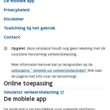
De mobiele app
Privacybeleid
Disclaimer
Toelichting bij het gebruik
Contact
Opgelet
: deze simulator houdt nog geen rekening met de
voorziene hervorming verkeersbelasting.
Meer informatie hierover kan je terugvinden op de
webpagina “ Vergelijk uw verkeersbelastingen”
(link naar
de pagina met info over de hervorming).
Online toepassing
S
o
S
Simulator verkeersbelasting
i
p
i
De mobiele app
m
e
m
u
n
u
De applicatie is ter beschikking voor volgende platforms: