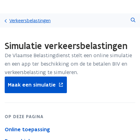
Overslaan
Zoeken
en
Verkeersbelastingen
naar
de
Gedaan
inhoud
Simulatie verkeersbelastingen
met
gaan
laden.
De Vlaamse Belastingdienst stelt een online simulatie
U
bevindt
en een app ter beschikking om de te betalen BIV en
zich
verkeersbelasting te simuleren.
op:
opent
Simulatie
Maak een simulatie
in
verkeersbelastingen
nieuw
venster
OP DEZE PAGINA
Online toepassing