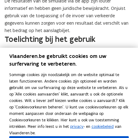
g
e
De resultaten van de simulatie via de app zijn louter
u
s
n
informatief en hebben geen juridische bewijskracht. Onjuist
w
t
s
gebruik van de toepassing of de invoer van verkeerde
v
e
t
gegevens kunnen zorgen voor een resultaat dat verschilt van
e
r
e
het bedrag op het aanslagbiljet.
n
)
Toelichting bij het gebruik
r
s
)
t
De waarde van de parameters vraagt u bij de autoverdeler of
Vlaanderen.be gebruikt cookies om uw
e
-constructeur, of vindt u op het inschrijvingsbewijs. Voor de
surfervaring te verbeteren.
r
waarde van de CO2 neemt u de WLTP- of de NEDC(2.0)-
)
waarde volgens de instructies op het scherm.
Sommige cookies zijn noodzakelijk om de website optimaal te
laten functioneren. Andere cookies zijn optioneel en worden
gebruikt om uw surfervaring op deze website te verbeteren. Als u
Lees deze pagina in:
English
op 'Alle cookies aanvaarden' klikt, aanvaardt u ook de optionele
Deel deze pagina
cookies. Wilt u liever zelf kiezen welke cookies u aanvaardt? Klik
op 'Cookievoorkeuren beheren'. U kunt uw cookievoorkeuren op elk
F
L
K
moment aanpassen door onderaan de webpagina op
a
i
o
Cookievoorkeuren te klikken. Hier kunt u ook uw toestemming
c
n
p
Contact
intrekken. Meer info leest u in het
privacy
- en
cookiebeleid
van
e
k
i
Vlaanderen.be.
b
e
e