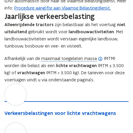
(DIV) automatisch door naar de Vlaamse Belastingdienst. Meer
info:
Procedure aangifte aan Vlaamse Belastingdienst.
Jaarlijkse verkeersbelasting
Alleenrijdende tractors
zijn belastbaar als het voertuig
niet
uitsluitend
gebruikt wordt voor
landbouwactiviteiten
. Met
landbouwactiviteiten wordt verstaan eigenlijke landbouw,
tuinbouw, bosbouw en vee- en visteelt.
(
Afhankelijk van de
maximaal toegelaten massa
(MTM)
o
worden die belast als een
lichte vrachtwagen
(MTM ≤ 3.500
p
kg) of
vrachtwagen
(MTM > 3.500 kg). De tarieven voor deze
e
voertuigen vindt u via onderstaande pagina’s.
V
n
e
d
r
e
k
f
e
V
Verkeersbelastingen voor lichte vrachtwagens
i
e
e
n
r
r
V
i
s
k
r