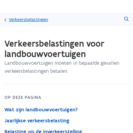
Overslaan
Zoeken
en
Verkeersbelastingen
naar
de
Gedaan
inhoud
Verkeersbelastingen voor
met
gaan
laden.
landbouwvoertuigen
U
bevindt
Landbouwvoertuigen moeten in bepaalde gevallen
zich
verkeersbelastingen betalen.
op:
Verkeersbelastingen
voor
landbouwvoertuigen
OP DEZE PAGINA
Wat zijn landbouwvoertuigen?
Jaarlijkse verkeersbelasting
Belasting op de inverkeerstelling