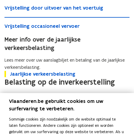
v
V
c
V
r
Vrijstelling door uitvoer van het voertuig
r
h
r
a
i
t
i
c
V
j
e
V
Vrijstelling occasioneel vervoer
j
h
r
s
v
r
s
t
i
t
r
i
Meer info over de jaarlijkse
t
w
j
e
a
j
e
a
s
l
c
verkeersbelasting
s
l
g
t
l
h
t
l
e
e
i
t
Lees meer over uw aanslagbiljet en betaling van de jaarlijkse
e
i
n
l
n
w
verkeersbelasting.
l
n
s
l
g
a
J
Jaarlijkse verkeersbelasting
J
l
g
i
d
g
a
Belasting op de inverkeerstelling
a
i
d
n
o
e
a
a
n
o
g
o
n
r
r
g
Landbouwvoertuigen betalen geen belasting op de
o
o
r
s
l
l
o
Vlaanderen.be gebruikt cookies om uw
r
c
inverkeerstelling.
u
i
i
c
u
c
surfervaring te verbeteren.
i
Wijzigt uw voertuig of
j
j
c
i
a
t
k
k
nummerplaat?
a
Sommige cookies zijn noodzakelijk om de website optimaal te
t
s
v
s
s
s
laten functioneren. Andere cookies zijn optioneel en worden
v
i
o
Verandert u van voertuig, of wilt u uw nummerplaat laten
e
e
i
gebruikt om uw surfervaring op deze website te verbeteren. Als u
o
o
e