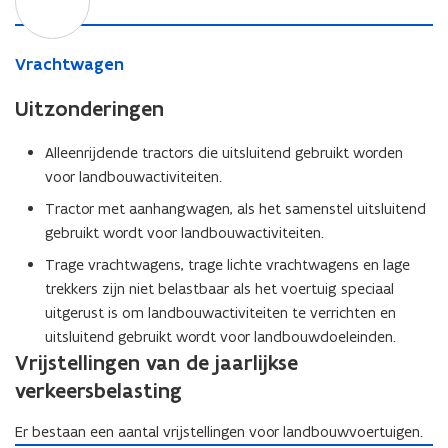
b
t
e
a
e
e
i
c
l
r
h
e
V
Vrachtwagen
a
s
t
r
)
s
b
w
a
Uitzonderingen
t
e
a
c
i
l
g
h
Alleenrijdende tractors die uitsluitend gebruikt worden
n
a
e
t
voor landbouwactiviteiten.
g
s
n
w
e
t
a
Tractor met aanhangwagen, als het samenstel uitsluitend
n
i
g
gebruikt wordt voor landbouwactiviteiten.
v
n
e
o
Trage vrachtwagens, trage lichte vrachtwagens en lage
g
n
o
e
trekkers zijn niet belastbaar als het voertuig speciaal
r
n
uitgerust is om landbouwactiviteiten te verrichten en
l
v
uitsluitend gebruikt wordt voor landbouwdoeleinden.
i
o
Vrijstellingen van de jaarlijkse
c
o
verkeersbelasting
h
r
t
l
e
Er bestaan een aantal vrijstellingen voor landbouwvoertuigen.
i