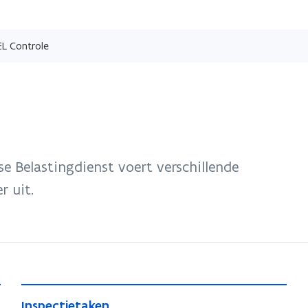
Overslaan
en
L Controle
naar
de
inhoud
gaan
 Belastingdienst voert verschillende
r uit.
I
I
Inspectietaken