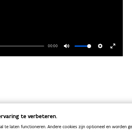
00:00
Mute
Settings
Enter
fullscre
rvaring te verbeteren.
 te laten functioneren. Andere cookies zijn optioneel en worden g