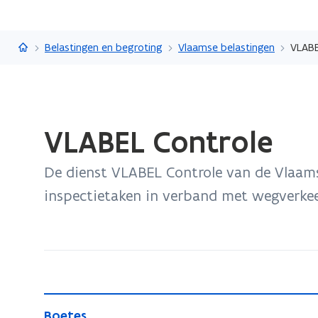
Vlaanderen.be
Belastingen en begroting
Vlaamse belastingen
VLABE
Gedaan
VLABEL Controle
met
laden.
De dienst VLABEL Controle van de Vlaamse
U
bevindt
inspectietaken in verband met wegverkee
zich
op:
VLABEL
Controle
B
B
Boetes