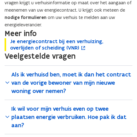
vragen krijgt u verhuisinformatie op maat over het aangaan of
p
meenemen van uw energiecontract. U krijgt ook meteen de
e
nodige formulieren
om uw verhuis te melden aan uw
n
energieleverancier.
t
Meer info
i
n
J
Je energiecontract bij een verhuizing,
J
o
e
n
overlijden of scheiding (VNR)
e
p
e
Veelgestelde vragen
e
e
i
n
n
n
e
e
e
t
u
r
r
i
Als ik verhuisd ben, moet ik dan het contract
w
g
g
n
van de vorige bewoner van mijn nieuwe
v
i
i
n
woning over nemen?
e
e
e
i
c
n
c
e
o
o
u
s
Ik wil voor mijn verhuis even op twee
n
n
w
t
plaatsen energie verbruiken. Hoe pak ik dat
t
t
v
e
r
aan?
r
e
r
a
a
n
)