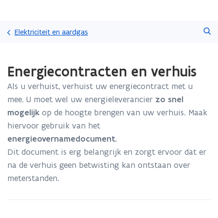
Overslaan
Zoeken
en
Elektriciteit en aardgas
naar
de
Gedaan
inhoud
Energiecontracten en verhuis
met
gaan
laden.
Als u verhuist, verhuist uw energiecontract met u
U
bevindt
mee. U moet wel uw energieleverancier
zo snel
zich
mogelijk
op de hoogte brengen van uw verhuis. Maak
op:
hiervoor gebruik van het
Energiecontracten
energieovernamedocument
.
en
verhuis
Dit document is erg belangrijk en zorgt ervoor dat er
na de verhuis geen betwisting kan ontstaan over
meterstanden.