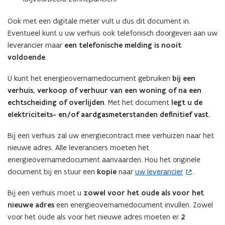
b
F
e
Ook met een digitale meter vult u dus dit document in.
b
s
Eventueel kunt u uw verhuis ook telefonisch doorgeven aan uw
e
t
leverancier maar
een telefonische melding is nooit
s
a
voldoende
.
t
n
a
U kunt het energieovernamedocument gebruiken
bij een
d
n
verhuis, verkoop of verhuur van een woning of na een
o
d
echtscheiding of overlijden
. Met het document
legt u de
p
o
elektriciteits- en/of aardgasmeterstanden definitief vast
.
e
p
n
e
Bij een verhuis zal uw energiecontract mee verhuizen naar het
t
n
nieuwe adres. Alle leveranciers moeten het
i
t
energieovernamedocument aanvaarden. Hou het originele
n
i
document bij en stuur een
kopie
naar
uw leverancier
.
(
n
n
o
i
n
Bij een verhuis moet u
zowel voor het oude als voor het
p
e
i
nieuwe adres
een energieovernamedocument invullen. Zowel
e
u
e
voor het oude als voor het nieuwe adres moeten er
2
n
w