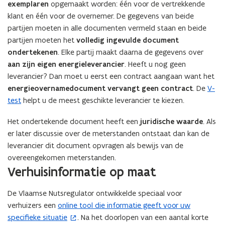
u
exemplaren
opgemaakt worden: één voor de vertrekkende
t
v
w
klant en één voor de overnemer. De gegevens van beide
i
e
v
partijen moeten in alle documenten vermeld staan en beide
n
n
e
partijen moeten het
volledig ingevulde document
n
s
n
ondertekenen
. Elke partij maakt daarna de gegevens over
i
t
s
aan zijn eigen energieleverancier
. Heeft u nog geen
e
e
t
leverancier? Dan moet u eerst een contract aangaan want het
u
r
e
energieovernamedocument vervangt geen contract
. De
V-
w
)
r
test
helpt u de meest geschikte leverancier te kiezen.
v
)
e
Het ondertekende document heeft een
juridische waarde
. Als
n
er later discussie over de meterstanden ontstaat dan kan de
s
leverancier dit document opvragen als bewijs van de
t
overeengekomen meterstanden.
e
Verhuisinformatie op maat
r
)
De Vlaamse Nutsregulator ontwikkelde speciaal voor
verhuizers een
online tool die informatie geeft voor uw
(
specifieke situatie
. Na het doorlopen van een aantal korte
o