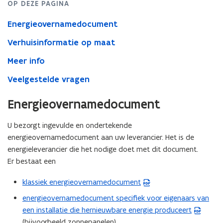
OP DEZE PAGINA
Energieovernamedocument
Verhuisinformatie op maat
Meer info
Veelgestelde vragen
Energieovernamedocument
U bezorgt ingevulde en ondertekende
energieovernamedocument aan uw leverancier. Het is de
energieleverancier die het nodige doet met dit document.
Er bestaat een
klassiek energieovernamedocument
(
P
energieovernamedocument specifiek voor eigenaars van
(
D
een installatie die hernieuwbare energie produceert
P
F
(bijvoorbeeld zonnepanelen)
D