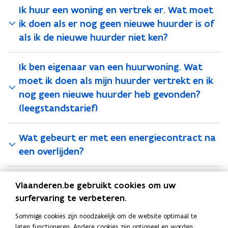
c
c
s
Ik huur een woning en vertrek er. Wat moet
t
t
t
b
b
e
ik doen als er nog geen nieuwe huurder is of
i
i
r
als ik de nieuwe huurder niet ken?
j
j
e
e
e
e
Ik ben eigenaar van een huurwoning. Wat
n
n
moet ik doen als mijn huurder vertrekt en ik
v
v
nog geen nieuwe huurder heb gevonden?
e
e
r
(leegstandstarief)
r
h
h
u
u
Wat gebeurt er met een energiecontract na
i
i
z
een overlijden?
z
i
i
n
n
Wie is mijn energieleverancier?
g
g
Vlaanderen.be gebruikt cookies om uw
,
,
surfervaring te verbeteren.
o
o
Hoe moet ik de
v
v
Sommige cookies zijn noodzakelijk om de website optimaal te
energieovernamedocumenten van de VNR
e
e
laten functioneren. Andere cookies zijn optioneel en worden