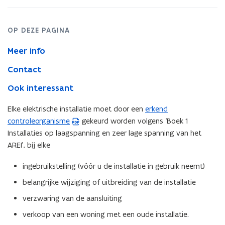
OP DEZE PAGINA
Meer info
Contact
Ook interessant
Elke elektrische installatie moet door een
erkend
(
controleorganisme
gekeurd worden volgens ‘Boek 1
P
Installaties op laagspanning en zeer lage spanning van het
D
AREI’, bij elke
F
b
ingebruikstelling (vóór u de installatie in gebruik neemt)
e
s
belangrijke wijziging of uitbreiding van de installatie
t
verzwaring van de aansluiting
a
verkoop van een woning met een oude installatie.
n