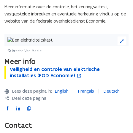
d
Meer informatie over de controle, het keuringsattest,
o
vastgestelde inbreuken en eventuele herkeuring vindt u op de
p
website van de federale overheidsdienst Economie.
e
n
(Klik
t
op
i
de
© Brecht Van Maele
n
afbeelding
Meer info
n
voor
i
een
V
Veiligheid en controle van elektrische
V
o
e
vergrote
e
installaties (FOD Economie)
e
p
weergave)
i
u
i
e
l
l
n
w
Lees deze pagina in:
English
Français
Deutsch
i
i
t
v
Deel deze pagina
g
g
i
e
h
h
n
F
L
K
n
e
e
n
a
i
o
s
i
i
i
c
n
p
Contact
t
d
d
e
e
k
i
e
e
e
u