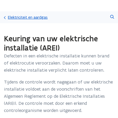
Overslaan
Zoeken
en
Elektriciteit en aardgas
naar
de
Gedaan
inhoud
Keuring van uw elektrische
met
gaan
laden.
installatie (AREI)
U
bevindt
Defecten in een elektrische installatie kunnen brand
zich
of elektrocutie veroorzaken. Daarom moet u uw
op:
Keuring
elektrische installatie verplicht laten controleren.
van
uw
Tijdens de controle wordt nagegaan of uw elektrische
elektrische
installatie voldoet aan de voorschriften van het
installatie
Algemeen Reglement op de Elektrische Installaties
(AREI)
(AREI). De controle moet door een erkend
controleorganisme worden uitgevoerd.