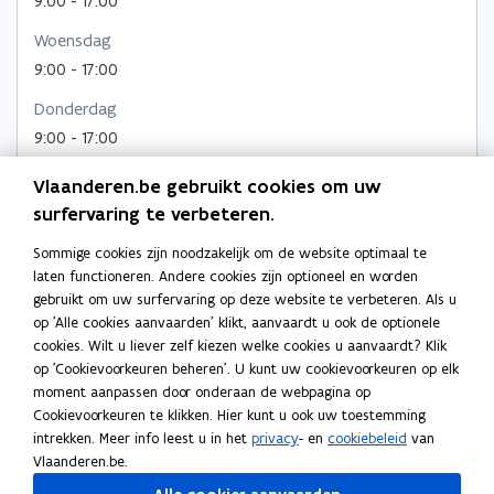
9:00 - 17:00
h
h
s
s
n
e
e
e
Woensdag
s
r
t
t
i
i
t
9:00 - 17:00
e
e
n
n
e
s
r
r
s
Donderdag
r
t
t
9:00 - 17:00
a
a
l
l
Vrijdag
Vlaanderen.be gebruikt cookies om uw
l
l
9:00 - 17:00
surfervaring te verbeteren.
a
a
t
t
Sommige cookies zijn noodzakelijk om de website optimaal te
i
Adres
i
laten functioneren. Andere cookies zijn optioneel en worden
e
e
Federale Overheidsdienst Economie, K.M.O.,
gebruikt om uw surfervaring op deze website te verbeteren. Als u
s
s
Middenstand en Energie
op 'Alle cookies aanvaarden' klikt, aanvaardt u ook de optionele
(
(
cookies. Wilt u liever zelf kiezen welke cookies u aanvaardt? Klik
City Atrium C
F
F
op 'Cookievoorkeuren beheren'. U kunt uw cookievoorkeuren op elk
Vooruitgangstraat 50, 1210 Sint-Joost-ten-Node, België
O
O
moment aanpassen door onderaan de webpagina op
o
Routeplanner
D
D
Cookievoorkeuren te klikken. Hier kunt u ook uw toestemming
p
E
E
Meer details
intrekken. Meer info leest u in het
privacy
- en
cookiebeleid
van
e
c
c
Vlaanderen.be.
n
o
o
t