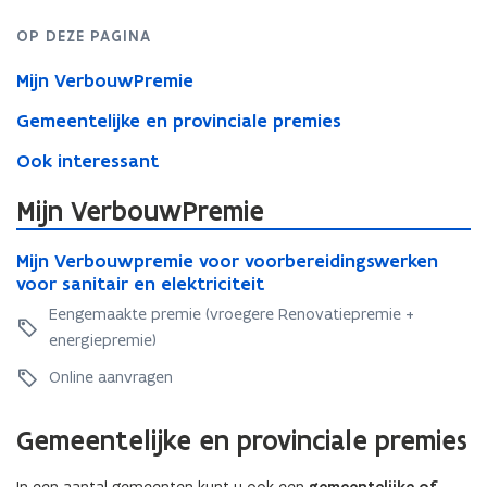
OP DEZE PAGINA
Mijn VerbouwPremie
Gemeentelijke en provinciale premies
Ook interessant
Mijn VerbouwPremie
M
M
Mijn Verbouwpremie voor voorbereidingswerken
i
i
voor sanitair en elektriciteit
j
j
n
Eengemaakte premie (vroegere Renovatiepremie +
n
V
energiepremie)
V
e
e
r
Online aanvragen
r
b
b
o
Gemeentelijke en provinciale premies
o
u
u
w
In een aantal gemeenten kunt u ook een