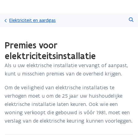
Overslaan
Zoeken
en
Elektriciteit en aardgas
naar
de
Gedaan
inhoud
Premies voor
met
gaan
laden.
elektriciteitsinstallatie
U
bevindt
Als u uw elektrische installatie vervangt of aanpast,
zich
kunt u misschien premies van de overheid krijgen.
op:
Premies
Om de veiligheid van elektrische installaties te
voor
elektriciteitsinstallatie
verhogen moet u om de 25 jaar uw huishoudelijke
elektrische installatie laten keuren. Ook wie een
woning verkoopt die gebouwd is vóór 1981, moet een
verslag van de elektrische keuring kunnen voorleggen.