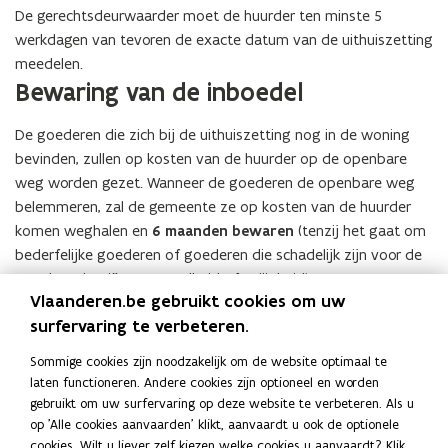
De gerechtsdeurwaarder moet de huurder ten minste 5
werkdagen van tevoren de exacte datum van de uithuiszetting
meedelen.
Bewaring van de inboedel
De goederen die zich bij de uithuiszetting nog in de woning
bevinden, zullen op kosten van de huurder op de openbare
weg worden gezet. Wanneer de goederen de openbare weg
belemmeren, zal de gemeente ze op kosten van de huurder
komen weghalen en
6 maanden bewaren
(tenzij het gaat om
bederfelijke goederen of goederen die schadelijk zijn voor de
openbare hygiëne, gezondheid of veiligheid).
Vlaanderen.be gebruikt cookies om uw
Onbeslagbare goederen
surfervaring te verbeteren.
Sommige goederen zijn niet vatbaar voor beslag, zoals
Sommige cookies zijn noodzakelijk om de website optimaal te
bedden en beddengoed, kleren en kleerkasten, een
laten functioneren. Andere cookies zijn optioneel en worden
wasmachine, een strijkijzer, een eettafel met stoelen, een
gebruikt om uw surfervaring op deze website te verbeteren. Als u
kookfornuis, een koelkast, studiegoederen en
op 'Alle cookies aanvaarden' klikt, aanvaardt u ook de optionele
beroepsgoederen.
cookies. Wilt u liever zelf kiezen welke cookies u aanvaardt? Klik