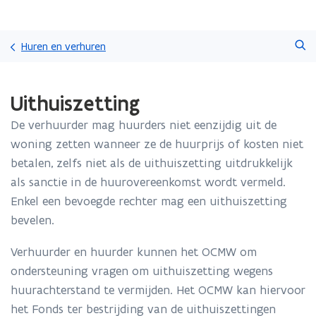
Overslaan
Zoeken
en
Huren en verhuren
naar
de
Gedaan
inhoud
Uithuiszetting
met
gaan
laden.
De verhuurder mag huurders niet eenzijdig uit de
U
bevindt
woning zetten wanneer ze de huurprijs of kosten niet
zich
betalen, zelfs niet als de uithuiszetting uitdrukkelijk
op:
als sanctie in de huurovereenkomst wordt vermeld.
Uithuiszetting
Enkel een bevoegde rechter mag een uithuiszetting
bevelen.
Verhuurder en huurder kunnen het OCMW om
ondersteuning vragen om uithuiszetting wegens
huurachterstand te vermijden. Het OCMW kan hiervoor
het Fonds ter bestrijding van de uithuiszettingen