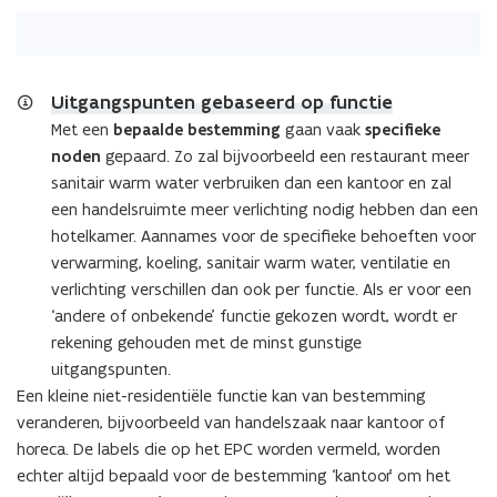
F
b
e
s
Uitgangspunten gebaseerd op functie
t
Met een
bepaalde bestemming
gaan vaak
specifieke
a
noden
gepaard. Zo zal bijvoorbeeld een restaurant meer
n
sanitair warm water verbruiken dan een kantoor en zal
d
een handelsruimte meer verlichting nodig hebben dan een
o
hotelkamer. Aannames voor de specifieke behoeften voor
p
verwarming, koeling, sanitair warm water, ventilatie en
e
verlichting verschillen dan ook per functie. Als er voor een
n
‘andere of onbekende’ functie gekozen wordt, wordt er
t
rekening gehouden met de minst gunstige
i
uitgangspunten.
n
(Scroll
(Scroll
Een kleine niet-residentiële functie kan van bestemming
links)
rechts)
n
veranderen, bijvoorbeeld van handelszaak naar kantoor of
i
horeca. De labels die op het EPC worden vermeld, worden
e
echter altijd bepaald voor de bestemming ‘kantoor’ om het
u