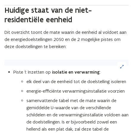
Huidige staat van de niet-
residentiële eenheid
Dit overzicht toont de mate waarin de eenheid al voldoet aan
de energiedoelstellingen 2050 en de 2 mogelijke pistes om
deze doelstellingen te bereiken:
(Klik
op
Piste 1: Inzetten op
isolatie en verwarming
:
de
afbeelding
elk deel van de eenheid tot de doelstelling isoleren
voor
energie-efficiënte verwarmingsinstallatie voorzien
een
vergrote
samenvattende tabel met de mate waarin de
weergave)
gemiddelde U-waarde van de verschillende
schildelen en de verwarmingsinstallatie voldoen aan
de doelstellingen. Is er bijvoorbeeld zowel een
hellend als een plat dak, zal deze tabel de