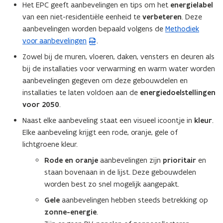
Het EPC geeft aanbevelingen en tips om het
energielabel
van een niet-residentiële eenheid te
verbeteren
. Deze
aanbevelingen worden bepaald volgens de
Methodiek
(
voor aanbevelingen
.
P
D
Zowel bij de muren, vloeren, daken, vensters en deuren als
F
bij de installaties voor verwarming en warm water worden
b
aanbevelingen gegeven om deze gebouwdelen en
e
installaties te laten voldoen aan de
energiedoelstellingen
s
voor 2050
.
t
Naast elke aanbeveling staat een visueel icoontje in
kleur
.
a
Elke aanbeveling krijgt een rode, oranje, gele of
n
lichtgroene kleur.
d
Rode en oranje
aanbevelingen zijn
prioritair
en
o
staan bovenaan in de lijst. Deze gebouwdelen
p
worden best zo snel mogelijk aangepakt.
e
n
Gele
aanbevelingen hebben steeds betrekking op
t
zonne-energie
.
i