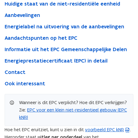
Residentieel
Huidige staat van de niet-residentiële eenheid
Aanbevelingen
Energielabel na uitvoering van de aanbevelingen
Aandachtspunten op het EPC
Informatie uit het EPC Gemeenschappelijke Delen
Energieprestatiecertificaat (EPC) in detail
Contact
Ook interessant
Wanneer is dit EPC verplicht? Hoe dit EPC verkrijgen?
Zie:
EPC voor een klein niet-residentieel gebouw (EPC
kNR)
Hoe het EPC eruitziet, kunt u zien in dit
voorbeeld EPC kNR
.
(
Hieronder staat
uitleg per onderdeel
van het
P