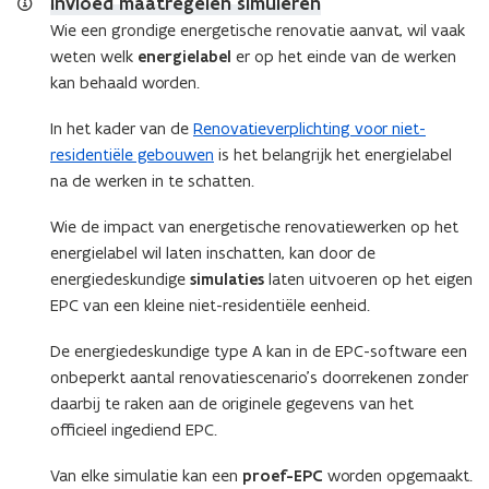
op
Invloed maatregelen simuleren
de
Wie een grondige energetische renovatie aanvat, wil vaak
afbeelding
weten welk
energielabel
er op het einde van de werken
voor
kan behaald worden.
een
vergrote
In het kader van de
Renovatieverplichting voor niet-
weergave)
residentiële gebouwen
is het belangrijk het energielabel
na de werken in te schatten.
Wie de impact van energetische renovatiewerken op het
energielabel wil laten inschatten, kan door de
energiedeskundige
simulaties
laten uitvoeren op het eigen
EPC van een kleine niet-residentiële eenheid.
De energiedeskundige type A kan in de EPC-software een
onbeperkt aantal renovatiescenario’s doorrekenen zonder
daarbij te raken aan de originele gegevens van het
officieel ingediend EPC.
Van elke simulatie kan een
proef-EPC
worden opgemaakt.