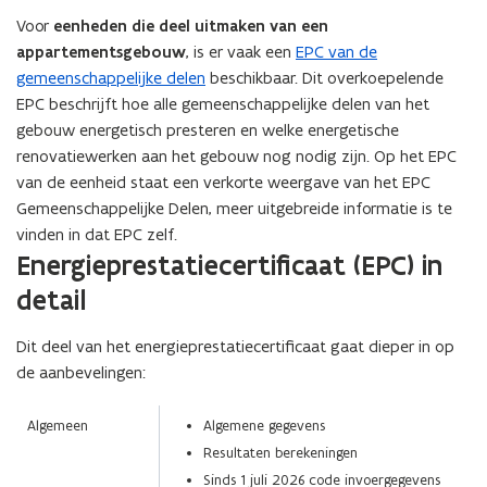
een
Voor
eenheden die deel uitmaken van een
vergrote
appartementsgebouw
, is er vaak een
EPC van de
weergave)
gemeenschappelijke delen
beschikbaar. Dit overkoepelende
EPC beschrijft hoe alle gemeenschappelijke delen van het
gebouw energetisch presteren en welke energetische
renovatiewerken aan het gebouw nog nodig zijn. Op het EPC
van de eenheid staat een verkorte weergave van het EPC
Gemeenschappelijke Delen, meer uitgebreide informatie is te
vinden in dat EPC zelf.
(Scroll
(Scroll
Energieprestatiecertificaat (EPC) in
links)
rechts)
detail
Dit deel van het energieprestatiecertificaat gaat dieper in op
de aanbevelingen:
Algemeen
Algemene gegevens
Resultaten berekeningen
Sinds 1 juli 2026 code invoergegevens