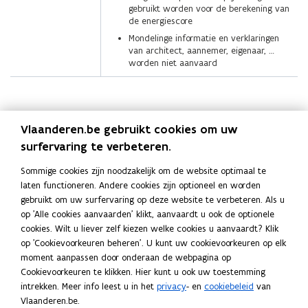
gebruikt worden voor de berekening van
de energiescore
Mondelinge informatie en verklaringen
van architect, aannemer, eigenaar, …
worden niet aanvaard
Deel deze pagina
Vlaanderen.be gebruikt cookies om uw
F
L
K
surfervaring te verbeteren.
a
i
o
Sommige cookies zijn noodzakelijk om de website optimaal te
c
n
p
Contact
laten functioneren. Andere cookies zijn optioneel en worden
e
k
i
gebruikt om uw surfervaring op deze website te verbeteren. Als u
b
e
e
op 'Alle cookies aanvaarden' klikt, aanvaardt u ook de optionele
o
d
e
cookies. Wilt u liever zelf kiezen welke cookies u aanvaardt? Klik
Hebt u nog een vraag over wat er op het EPC staat? Stel
o
i
r
op 'Cookievoorkeuren beheren'. U kunt uw cookievoorkeuren op elk
ze via het
contactformulier van het Vlaams Energie- en
k
n
l
moment aanpassen door onderaan de webpagina op
Klimaatagentschap
.
Cookievoorkeuren te klikken. Hier kunt u ook uw toestemming
o
o
i
intrekken. Meer info leest u in het
privacy
- en
cookiebeleid
van
p
p
n
Vlaanderen.be.
e
e
k