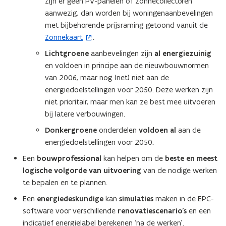
Zijn er geen PV-panelen of zonnecollectoren
n
aanwezig, dan worden bij woningenaanbevelingen
n
met bijbehorende prijsraming getoond vanuit de
i
Zonnekaart
.
(
e
o
Lichtgroene
aanbevelingen zijn
al energiezuinig
u
p
en voldoen in principe aan de nieuwbouwnormen
w
e
van 2006, maar nog (net) niet aan de
v
n
energiedoelstellingen voor 2050. Deze werken zijn
e
t
niet prioritair, maar men kan ze best mee uitvoeren
n
i
bij latere verbouwingen.
s
n
Donkergroene
onderdelen
voldoen al
aan de
t
n
energiedoelstellingen voor 2050.
e
i
r
Een
bouwprofessional
kan helpen om de
beste en meest
e
)
logische volgorde van uitvoering
van de nodige werken
u
te bepalen en te plannen.
w
v
Een
energiedeskundige
kan
simulaties
maken in de EPC-
e
software voor verschillende
renovatiescenario’s
en een
n
indicatief energielabel berekenen ‘na de werken’.