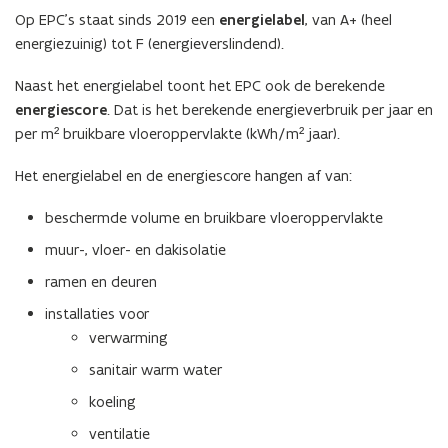
e
Op EPC’s staat sinds 2019 een
energielabel
, van A+ (heel
u
energiezuinig) tot F (energieverslindend).
w
v
Naast het energielabel toont het EPC ook de berekende
e
energiescore
. Dat is het berekende energieverbruik per jaar en
n
per m² bruikbare vloeroppervlakte (kWh/m² jaar).
s
t
Het energielabel en de energiescore hangen af van:
e
beschermde volume en bruikbare vloeroppervlakte
r
)
muur-, vloer- en dakisolatie
ramen en deuren
installaties voor
verwarming
sanitair warm water
koeling
ventilatie