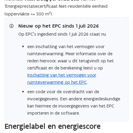
‘Energieprestatiecertificaat Niet-residentiële eenheid
D
2
F
(oppervlakte <= 500 m
).
b
Nieuw op het EPC sinds 1 juli 2026
e
Op EPC’s ingediend sinds 1 juli 2026 staat nu
s
t
een inschatting van het vermogen voor
a
ruimteverwarming. Meer informatie over de
n
reden hiervoor, waar u dit terugvindt op het
d
certificaat en de berekening leest u op
o
Inschatting van het vermogen voor
p
ruimteverwarming op het EPC
.
e
een code voor de overdracht van de
n
invoergegevens. Een andere energiedeskundige
t
kan hiermee de invoergegevens van het EPC
i
importeren in de software.
n
n
Energielabel en energiescore
i