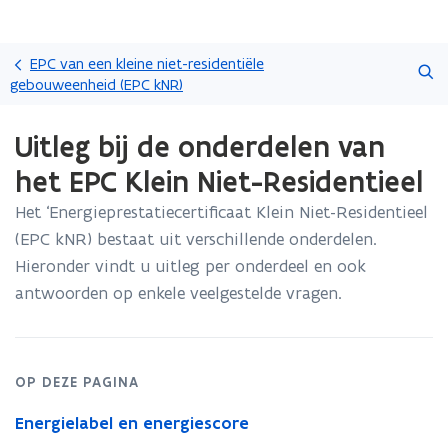
Overslaan
Zoeken
en
EPC van een kleine niet-residentiële
naar
gebouweenheid (EPC kNR)
de
Gedaan
inhoud
Uitleg bij de onderdelen van
met
gaan
laden.
het EPC Klein Niet-Residentieel
U
bevindt
Het ‘Energieprestatiecertificaat Klein Niet-Residentieel
zich
(EPC kNR) bestaat uit verschillende onderdelen.
op:
Uitleg
Hieronder vindt u uitleg per onderdeel en ook
bij
antwoorden op enkele veelgestelde vragen.
de
onderdelen
van
het
OP DEZE PAGINA
EPC
Klein
Energielabel en energiescore
Niet-