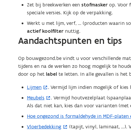
Zet bij breekwerken een
stofmasker
op. Voor fi
speciale versies. Kijk op de verpakking.
Werkt u met lijm, verf, ... (producten waarin 
actief koolfilter
nuttig.
Aandachtspunten en tips
Op bouwgezond.be vindt u voor verschillende mate
tijdens en na de werken zo hoog mogelijk te houde
door op het
label
te letten. In alle gevallen is het
Lijmen
. Vermijd lijm indien mogelijk of kies 
(
o
Meubels
. Vermijd houtvezelplaat (spaanplaa
(
p
Als dat niet kan, kies dan voor varianten (met
o
e
p
Hoe ongezond is formaldehyde in MDF-platen 
(
n
e
o
Vloerbedekking
(tapijt, vinyl, laminaat, ...)
t
(
n