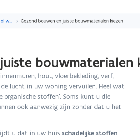
Overslaan
en
Veilig, gezond en kwaliteitsvol wonen
Gezond bouwen en juiste bouwmaterialen kiezen
naar
de
inhoud
gaan
uiste bouwmaterialen 
nnenmuren, hout, vloerbekleding, verf,
n de lucht in uw woning vervuilen. Heel wat
 organische stoffen'. Soms kunt u die
 kunnen ook aanwezig zijn zonder dat u het
mijdt u dat in uw huis
schadelijke stoffen