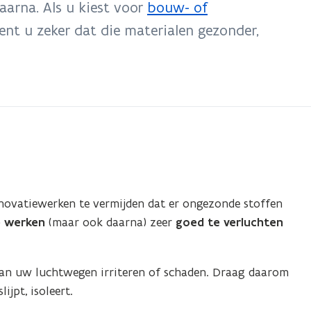
aarna. Als u kiest voor
bouw- of
(
bent u zeker dat die materialen gezonder,
o
p
e
n
t
i
n
n
enovatiewerken te vermijden dat er ongezonde stoffen
i
e werken
(maar ook daarna) zeer
goed te verluchten
e
u
 kan uw luchtwegen irriteren of schaden. Draag daarom
w
lijpt, isoleert.
v