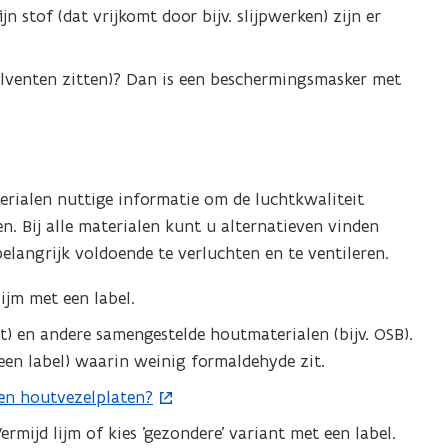
jn stof (dat vrijkomt door bijv. slijpwerken) zijn er
e
n
solventen zitten)? Dan is een beschermingsmasker met
s
t
e
r
rialen nuttige informatie om de luchtkwaliteit
)
n. Bij alle materialen kunt u alternatieven vinden
 belangrijk voldoende te verluchten en te ventileren.
lijm met een label.
t) en andere samengestelde houtmaterialen (bijv. OSB).
 een label) waarin weinig formaldehyde zit.
en houtvezelplaten?
. Vermijd lijm of kies 'gezondere' variant met een label.