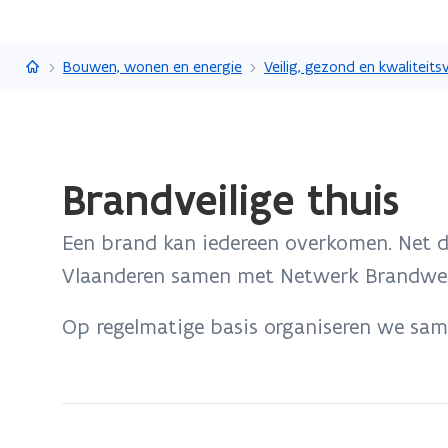
Vlaanderen.be
Bouwen, wonen en energie
Gedaan
Brandveilige thuis
met
laden.
Een brand kan iedereen overkomen. Net 
U
bevindt
Vlaanderen samen met Netwerk Brandweer 
zich
op:
Op regelmatige basis organiseren we sa
Brandveilige
thuis