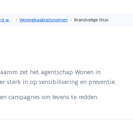
Overslaan
en
Veilig, gezond en kwaliteitsvol wonen
Woningkwaliteitsnormen
Brandveilige thuis
naar
de
inhoud
gaan
daarom zet het agentschap Wonen in
sterk in op sensibilisering en preventie.
men campagnes om levens te redden.