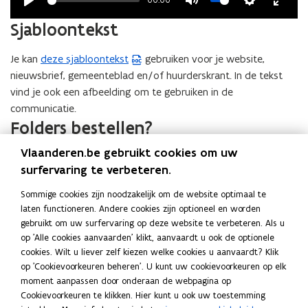
r
Play
Mute
Settings
Enter
)
Sjabloontekst
fullsc
Je kan
deze sjabloontekst
gebruiken voor je website,
(
nieuwsbrief, gemeenteblad en/of huurderskrant. In de tekst
W
vind je ook een afbeelding om te gebruiken in de
o
communicatie.
r
Folders bestellen?
d
b
Publicaties
Vlaanderen.be gebruikt cookies om uw
e
L
Let op voor een co-vergiftiging
L
surfervaring te verbeteren.
s
e
e
Folder • oktober 2023
t
Sommige cookies zijn noodzakelijk om de website optimaal te
t
t
a
laten functioneren. Andere cookies zijn optioneel en worden
o
o
gebruikt om uw surfervaring op deze website te verbeteren. Als u
p
n
p
Deel deze pagina
op 'Alle cookies aanvaarden' klikt, aanvaardt u ook de optionele
v
v
d
F
L
K
cookies. Wilt u liever zelf kiezen welke cookies u aanvaardt? Klik
o
o
o
op 'Cookievoorkeuren beheren'. U kunt uw cookievoorkeuren op elk
o
o
a
i
o
p
moment aanpassen door onderaan de webpagina op
r
r
c
n
p
Contact
e
Cookievoorkeuren te klikken. Hier kunt u ook uw toestemming
e
e
e
k
i
n