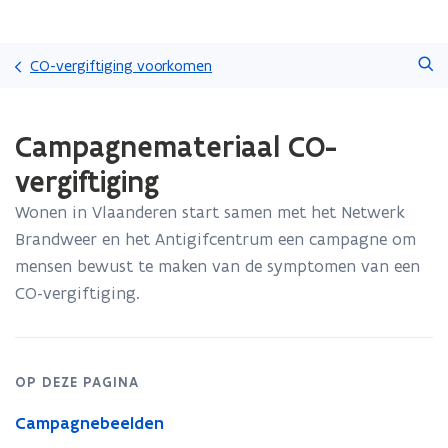
Overslaan
Zoeken
en
CO-vergiftiging voorkomen
naar
de
Gedaan
inhoud
Campagnemateriaal CO-
met
gaan
laden.
vergiftiging
U
bevindt
Wonen in Vlaanderen start samen met het Netwerk
zich
Brandweer en het Antigifcentrum een campagne om
op:
Campagnemateriaal
mensen bewust te maken van de symptomen van een
CO-
CO-vergiftiging.
vergiftiging
OP DEZE PAGINA
Campagnebeelden