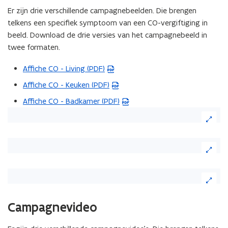
Er zijn drie verschillende campagnebeelden. Die brengen
telkens een specifiek symptoom van een CO-vergiftiging in
beeld. Download de drie versies van het campagnebeeld in
twee formaten.
Affiche CO - Living (PDF)
(
P
Affiche CO - Keuken (PDF)
(
D
P
Affiche CO - Badkamer (PDF)
(
F
D
P
b
F
D
e
b
F
s
e
b
t
s
e
a
t
s
n
a
t
d
n
a
o
Campagnevideo
d
n
p
o
d
e