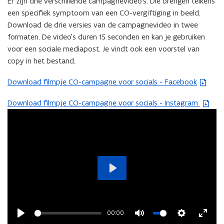
Er zijn drie verschillende campagnevideo’s. Die brengen telkens
p
o
n
een specifiek symptoom van een CO-vergiftiging in beeld.
e
p
t
Download de drie versies van de campagnevideo in twee
n
e
i
formaten. De video’s duren 15 seconden en kan je gebruiken
t
n
n
voor een sociale mediapost. Je vindt ook een voorstel van
i
t
n
copy in het bestand.
n
i
i
n
n
Download filmpje CO-campagne voor socials - Facebook
(
e
i
n
Z
u
e
Download filmpje CO-campagne voor socials - Instagram
(
i
I
w
u
Z
e
P
v
w
I
u
b
e
v
P
w
e
n
e
b
v
s
s
n
e
e
t
t
s
s
n
a
Play
e
t
t
s
n
r
e
a
t
d
)
r
n
e
00:00
o
)
d
r