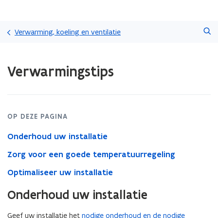
Overslaan
Zoeken
en
Verwarming, koeling en ventilatie
naar
de
Gedaan
inhoud
Verwarmingstips
met
gaan
laden.
U
bevindt
zich
OP DEZE PAGINA
op:
Verwarmingstips
Onderhoud uw installatie
Zorg voor een goede temperatuurregeling
Optimaliseer uw installatie
Onderhoud uw installatie
Geef uw installatie het
nodige onderhoud en de nodige