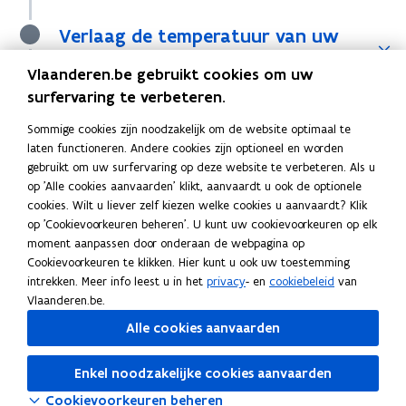
Verlaag de temperatuur van uw
boiler
Vlaanderen.be gebruikt cookies om uw
surfervaring te verbeteren.
Optimaliseer uw installatie
Sommige cookies zijn noodzakelijk om de website optimaal te
laten functioneren. Andere cookies zijn optioneel en worden
Ontlucht regelmatig de radiatoren
: begin op de
gebruikt om uw surfervaring op deze website te verbeteren. Als u
onderste verdieping en eindig met de bovenste.
op 'Alle cookies aanvaarden' klikt, aanvaardt u ook de optionele
cookies. Wilt u liever zelf kiezen welke cookies u aanvaardt? Klik
Isoleer de verwarmingsleidingen in niet-verwarmde lokalen
op 'Cookievoorkeuren beheren'. U kunt uw cookievoorkeuren op elk
(bv.: kruipruimte, zolder, garage).
moment aanpassen door onderaan de webpagina op
Cookievoorkeuren te klikken. Hier kunt u ook uw toestemming
Reflecterende folie achter de radiatoren
weerkaatst
intrekken. Meer info leest u in het
privacy
- en
cookiebeleid
van
veel van de warmte die anders in de muur zou verdwijnen.
Vlaanderen.be.
Alle cookies aanvaarden
Deel deze pagina
Enkel noodzakelijke cookies aanvaarden
F
L
K
Cookievoorkeuren beheren