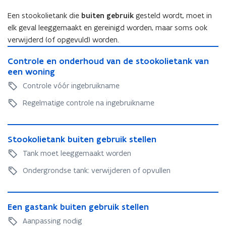
e
r
u
r
g
e
r
s
Een stookolietank die
buiten gebruik
gesteld wordt, moet in
r
d
e
n
s
,
d
elk geval leeggemaakt en gereinigd worden, maar soms ook
e
n
,
d
e
r
verwijderd (of opgevuld) worden.
d
o
r
C
o
o
C
Controle en onderhoud van de stookolietank van
o
o
r
o
een woning
n
r
s
n
t
Controle vóór ingebruikname
s
t
t
r
t
r
r
Regelmatige controle na ingebruikname
o
r
o
o
l
o
m
l
e
S
m
e
e
e
S
Stookolietank buiten gebruik stellen
t
e
r
e
n
t
o
r
s
Tank moet leeggemaakt worden
n
o
o
o
s
,
o
n
o
Ondergrondse tank: verwijderen of opvullen
k
,
e
n
d
k
o
e
l
d
e
o
l
l
e
E
e
r
l
i
e
k
E
Een gastank buiten gebruik stellen
e
r
h
i
e
k
t
e
n
h
o
Aanpassing nodig
e
t
t