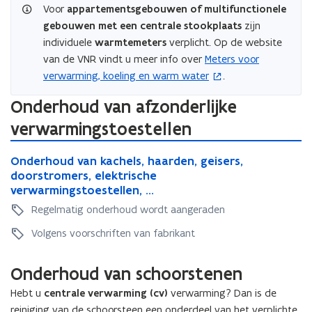
h
t
g
e
Voor
appartementsgebouwen of multifunctionele
c
v
t
i
e
w
gebouwen met een centrale stookplaats
zijn
v
-
i
n
w
i
-
individuele
warmtemeters
verplicht. Op de website
i
n
g
i
j
i
n
van de VNR vindt u meer info over
Meters voor
(
g
e
j
z
n
s
verwarming, koeling en warm water
.
e
o
n
z
i
s
t
n
c
p
i
g
t
a
Onderhoud van afzonderlijke
c
e
g
e
d
a
l
e
n
d
verwarmingstoestellen
e
n
l
l
n
t
e
c
t
l
a
O
t
r
c
v
a
O
Onderhoud van kachels, haarden, geisers,
i
t
n
r
a
v
-
t
n
doorstromers, elektrische
i
d
n
a
l
-
i
i
d
verwarmingstoestellen, ...
e
e
l
n
e
i
n
e
e
r
e
Regelmatig onderhoud wordt aangeraden
v
i
n
s
r
h
v
e
s
e
t
h
Volgens voorschriften van fabrikant
o
e
r
t
a
u
o
u
r
w
a
l
w
u
d
w
a
Onderhoud van schoorstenen
l
l
d
v
v
a
r
l
a
v
a
Hebt u
centrale verwarming (cv)
verwarming? Dan is de
e
r
m
a
t
a
n
reiniging van de schoorsteen een onderdeel van het verplichte
m
n