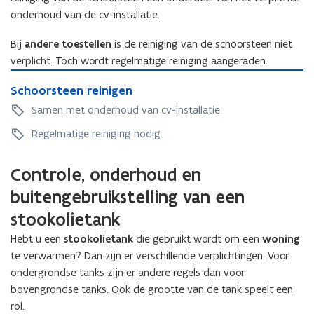
i
t
i
n
k
i
onderhoud van de cv-installatie.
n
s
i
e
k
a
n
g
e
t
a
c
g
Bij
andere toestellen
is de reiniging van de schoorsteen niet
v
e
c
h
v
o
verplicht. Toch wordt regelmatige reiniging aangeraden.
r
h
e
o
o
S
e
)
l
o
r
S
Schoorsteen reinigen
c
l
s
r
v
c
h
Samen met onderhoud van cv-installatie
s
,
v
e
h
o
,
h
e
r
o
Regelmatige reiniging nodig
o
h
a
r
h
o
r
a
a
h
u
r
s
a
Controle, onderhoud en
r
u
u
s
t
r
d
u
r
t
buitengebruikstelling van een
e
d
e
r
d
e
e
e
stookolietank
n
d
e
e
n
n
,
e
r
n
r
Hebt u een
stookolietank
die gebruikt wordt om een
woning
,
g
r
e
r
e
te verwarmen? Dan zijn er verschillende verplichtingen. Voor
g
e
e
n
e
i
ondergrondse tanks zijn er andere regels dan voor
e
i
n
h
i
n
i
bovengrondse tanks. Ook de grootte van de tank speelt een
s
h
u
n
i
s
e
rol.
u
u
i
g