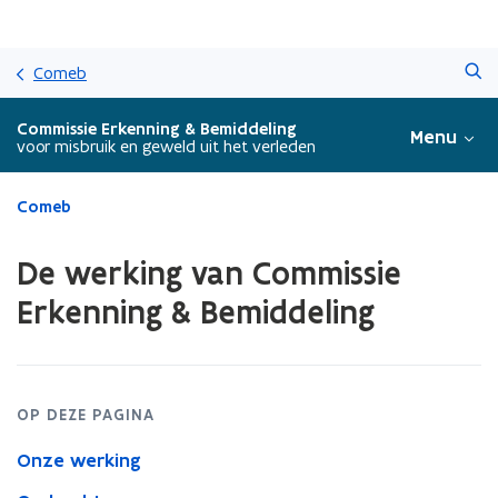
Overslaan
Zoeken
en
Comeb
naar
de
Commissie Erkenning & Bemiddeling
Menu
inhoud
voor misbruik en geweld uit het verleden
gaan
Gedaan
Comeb
met
laden.
De werking van Commissie
U
bevindt
Erkenning & Bemiddeling
zich
op:
De
werking
van
OP DEZE PAGINA
Commissie
Onze werking
Erkenning
&