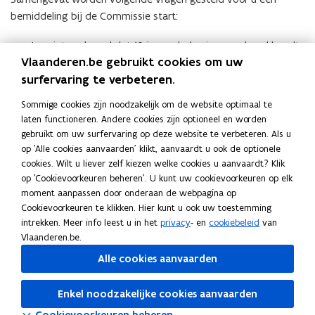
bemiddeling bij de Commissie start:
Is er iets gebeurd dat 10 jaar geleden is en verband houdt
Vlaanderen.be gebruikt cookies om uw
met misbruik, geweld en/of verwaarlozing?
surfervaring te verbeteren.
Ben ik een betrokken partij?
Sommige cookies zijn noodzakelijk om de website optimaal te
Zie ik bemiddeling zitten?
laten functioneren. Andere cookies zijn optioneel en worden
Ben ik bereid om naar de andere partij te luisteren?
gebruikt om uw surfervaring op deze website te verbeteren. Als u
op 'Alle cookies aanvaarden' klikt, aanvaardt u ook de optionele
Wat heb ik nodig om me veilig te voelen om te spreken en
cookies. Wilt u liever zelf kiezen welke cookies u aanvaardt? Klik
te luisteren?
op 'Cookievoorkeuren beheren'. U kunt uw cookievoorkeuren op elk
Zie ik bemiddeling zitten met deze bemiddelaar?
moment aanpassen door onderaan de webpagina op
Brochure
Cookievoorkeuren te klikken. Hier kunt u ook uw toestemming
intrekken. Meer info leest u in het
privacy
- en
cookiebeleid
van
Lees onze brochure
Vlaanderen.be.
Alle cookies aanvaarden
Deel deze pagina
Enkel noodzakelijke cookies aanvaarden
F
L
K