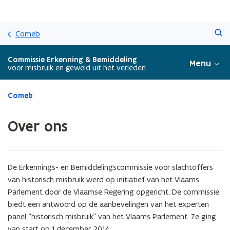
Overslaan
Zoeken
en
Comeb
naar
de
Commissie Erkenning & Bemiddeling
Menu
inhoud
voor misbruik en geweld uit het verleden
gaan
Gedaan
Comeb
met
laden.
Over ons
U
bevindt
zich
op:
De Erkennings- en Bemiddelingscommissie voor slachtoffers
Over
van historisch misbruik werd op initiatief van het Vlaams
ons
Parlement door de Vlaamse Regering opgericht. De commissie
biedt een antwoord op de aanbevelingen van het experten
panel “historisch misbruik” van het Vlaams Parlement. Ze ging
van start op 1 december 2014.