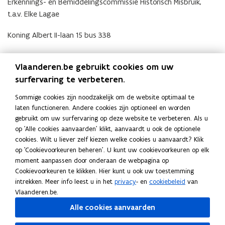
e
Erkennings- en Bemiddelingscommissie Historisch Misbruik,
t
n
t.a.v. Elke Lagae
i
t
n
Koning Albert II-laan 15 bus 338
i
n
n
1210 Brussel
i
u
Vlaanderen.be gebruikt cookies om uw
Documenten
e
w
surfervaring te verbeteren.
J
Jaarverslag 2025
u
J
e
a
a
w
PDF • 863,9KB
-
Sommige cookies zijn noodzakelijk om de website optimaal te
a
a
v
J
Jaarverslag 2024
J
laten functioneren. Andere cookies zijn optioneel en worden
r
m
r
a
e
a
v
gebruikt om uw surfervaring op deze website te verbeteren. Als u
PDF • 7,3MB
a
v
a
a
e
n
op 'Alle cookies aanvaarden' klikt, aanvaardt u ook de optionele
J
Jaarverslag 2021 - 2023
J
i
e
r
r
r
cookies. Wilt u liever zelf kiezen welke cookies u aanvaardt? Klik
a
s
a
v
r
l
PDF • 6,7MB
s
v
a
op 'Cookievoorkeuren beheren'. U kunt uw cookievoorkeuren op elk
a
t
e
s
G
l
Getuigenissenrapport 'Gebroken Levens'
a
G
e
r
moment aanpassen door onderaan de webpagina op
r
r
e
l
e
a
e
v
p
r
PDF • 2,1MB
Cookievoorkeuren te klikken. Hier kunt u ook uw toestemming
s
v
t
g
a
r
t
e
s
p
R
l
Rapport 2019
intrekken. Meer info leest u in het
privacy
- en
cookiebeleid
van
R
e
u
2
g
r
u
)
l
a
a
Vlaanderen.be.
a
l
i
0
r
PDF • 466,7KB
2
s
i
p
g
a
p
g
2
i
s
l
Alle cookies aanvaarden
0
g
p
2
g
e
5
p
l
a
c
2
o
0
e
2
Deel deze pagina
n
o