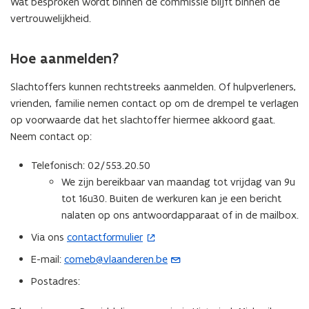
Wat besproken wordt binnen de commissie blijft binnen de
vertrouwelijkheid.
Hoe aanmelden?
Slachtoffers kunnen rechtstreeks aanmelden. Of hulpverleners,
vrienden, familie nemen contact op om de drempel te verlagen
op voorwaarde dat het slachtoffer hiermee akkoord gaat.
Neem contact op:
Telefonisch: 02/553.20.50
We zijn bereikbaar van maandag tot vrijdag van 9u
tot 16u30. Buiten de werkuren kan je een bericht
nalaten op ons antwoordapparaat of in de mailbox.
Via ons
contactformulier
(
o
E-mail:
comeb@vlaanderen.be
(
p
o
Postadres:
e
p
n