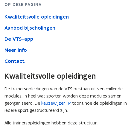
OP DEZE PAGINA
Kwaliteitsvolle opleidingen
Aanbod bijscholingen
De VTS-app
Meer info
Contact
Kwaliteitsvolle opleidingen
De trainersopleidingen van de VTS bestaan uit verschillende
modules. In heel wat sporten worden deze modules samen
georganiseerd. De
keuzewijzer
toont hoe de opleidingen in
(
iedere sport gestructureerd zijn.
o
p
Alle trainersopleidingen hebben deze structuur:
e
n