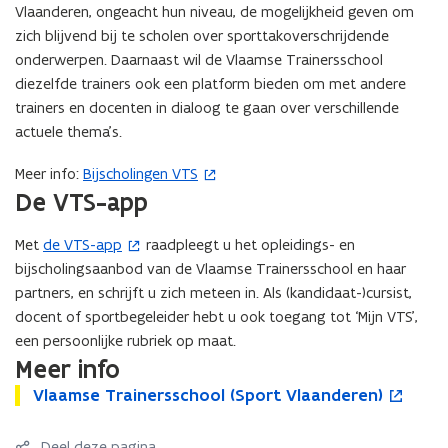
v
Vlaanderen, ongeacht hun niveau, de mogelijkheid geven om
e
zich blijvend bij te scholen over sporttakoverschrijdende
n
onderwerpen. Daarnaast wil de Vlaamse Trainersschool
s
diezelfde trainers ook een platform bieden om met andere
t
trainers en docenten in dialoog te gaan over verschillende
e
actuele thema’s.
r
)
Meer info:
Bijscholingen VTS
(
De VTS-app
o
p
Met
de VTS-app
raadpleegt u het opleidings- en
(
e
bijscholingsaanbod van de Vlaamse Trainersschool en haar
o
n
partners, en schrijft u zich meteen in. Als (kandidaat-)cursist,
p
t
docent of sportbegeleider hebt u ook toegang tot ‘Mijn VTS’,
e
i
een persoonlijke rubriek op maat.
n
n
Meer info
t
n
i
i
V
Vlaamse Trainersschool (Sport Vlaanderen)
V
o
l
n
e
l
p
a
a
e
n
u
Deel deze pagina