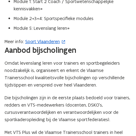
Module 1: Start 2 Coach / Sportwetenschappelijke
t
kennisvakken*
i
Module 2+3+4: Sportspecifieke modules
n
n
Module 5: Levenslang leren*
i
Meer info:
Sport Vlaanderen
(
e
Aanbod bijscholingen
o
u
p
w
Omdat levenslang leren voor trainers en sportbegeleiders
e
v
noodzakelijk is, organiseert en erkent de Vlaamse
n
e
Trainersschool kwaliteitsvolle bijscholingen op verschillende
t
n
tijdstippen en verspreid over heel Vlaanderen.
i
s
n
t
Die bijscholingen zijn in de eerste plaats bedoeld voor trainers,
n
e
redders en VTS-medewerkers (docenten, DSKO’s,
i
r
cursusverantwoordelijken en verantwoordelijken voor de
e
)
sportkaderopleiding bij de Vlaamse sportfederaties).
u
w
Met VTS Plus wil de Vlaamse Trainersschool trainers in heel