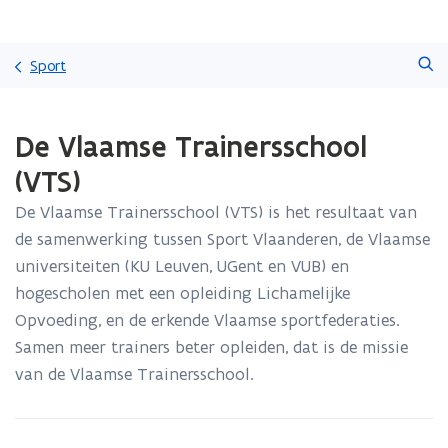
Overslaan
Zoeken
en
Sport
naar
de
Gedaan
inhoud
De Vlaamse Trainersschool
met
gaan
laden.
(VTS)
U
bevindt
De Vlaamse Trainersschool (VTS) is het resultaat van
zich
de samenwerking tussen Sport Vlaanderen, de Vlaamse
op:
De
universiteiten (KU Leuven, UGent en VUB) en
Vlaamse
hogescholen met een opleiding Lichamelijke
Trainersschool
Opvoeding, en de erkende Vlaamse sportfederaties.
(VTS)
Samen meer trainers beter opleiden, dat is de missie
van de Vlaamse Trainersschool.