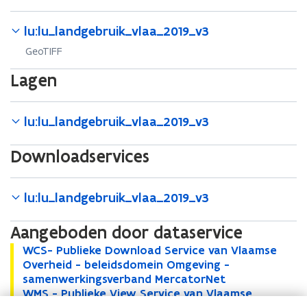
lu:lu_landgebruik_vlaa_2019_v3
GeoTIFF
Lagen
lu:lu_landgebruik_vlaa_2019_v3
Downloadservices
lu:lu_landgebruik_vlaa_2019_v3
Aangeboden door dataservice
W
WCS- Publieke Download Service van Vlaamse
W
C
Overheid - beleidsdomein Omgeving -
C
S
samenwerkingsverband MercatorNet
S
-
W
WMS - Publieke View Service van Vlaamse
-
W
P
M