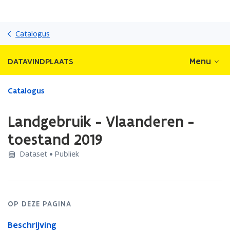
Overslaan
en
Catalogus
naar
de
Menu
DATAVINDPLAATS
inhoud
gaan
Gedaan
Catalogus
met
laden.
Landgebruik - Vlaanderen -
U
bevindt
toestand 2019
zich
Dataset • Publiek
op:
Landgebruik
-
Vlaanderen
-
OP DEZE PAGINA
toestand
2019
Beschrijving