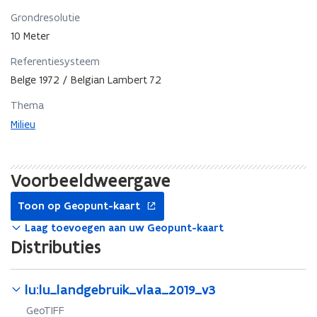
Grondresolutie
10 Meter
Referentiesysteem
Belge 1972 / Belgian Lambert 72
Thema
Milieu
Voorbeeldweergave
opent
Toon op Geopunt-kaart
in
nieuw
Laag toevoegen aan uw Geopunt-kaart
venster
Distributies
lu:lu_landgebruik_vlaa_2019_v3
GeoTIFF