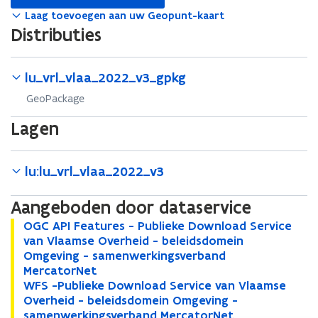
in
nieuw
Laag toevoegen aan uw Geopunt-kaart
venster
Distributies
lu_vrl_vlaa_2022_v3_gpkg
GeoPackage
Lagen
lu:lu_vrl_vlaa_2022_v3
Aangeboden door dataservice
O
OGC API Features - Publieke Download Service
O
G
van Vlaamse Overheid - beleidsdomein
G
C
Omgeving - samenwerkingsverband
C
A
MercatorNet
A
P
W
WFS -Publieke Download Service van Vlaamse
P
W
I
F
Overheid - beleidsdomein Omgeving -
I
F
F
S
samenwerkingsverband MercatorNet
F
S