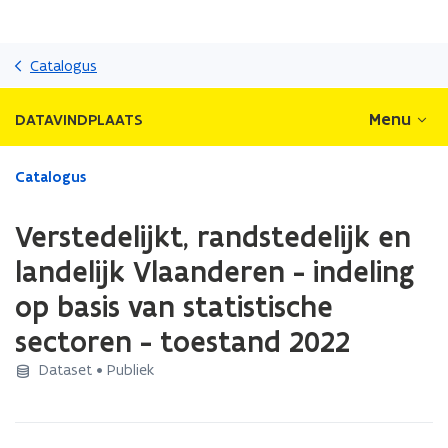
Overslaan
en
Catalogus
naar
de
Menu
DATAVINDPLAATS
inhoud
gaan
Gedaan
Catalogus
met
laden.
Verstedelijkt, randstedelijk en
U
bevindt
landelijk Vlaanderen - indeling
zich
op basis van statistische
op:
Verstedelijkt,
sectoren - toestand 2022
randstedelijk
en
Dataset • Publiek
landelijk
Vlaanderen
-