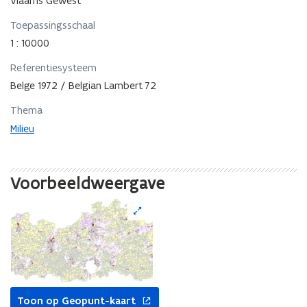
Vlaams Gewest
Toepassingsschaal
1 : 10000
Referentiesysteem
Belge 1972 / Belgian Lambert 72
Thema
Milieu
Voorbeeldweergave
opent
Toon op Geopunt-kaart