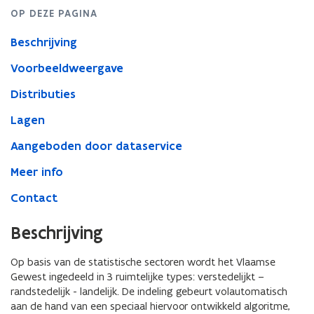
indeling
OP DEZE PAGINA
op
basis
Beschrijving
van
statistische
Voorbeeldweergave
sectoren
-
Distributies
toestand
2022
Lagen
Aangeboden door dataservice
Meer info
Contact
Beschrijving
Op basis van de statistische sectoren wordt het Vlaamse
Gewest ingedeeld in 3 ruimtelijke types: verstedelijkt –
randstedelijk - landelijk. De indeling gebeurt volautomatisch
aan de hand van een speciaal hiervoor ontwikkeld algoritme,