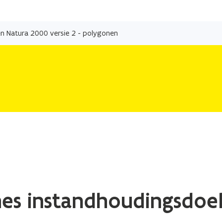
Overslaan
en
n Natura 2000 versie 2 - polygonen
naar
de
inhoud
gaan
es instandhoudingsdoe