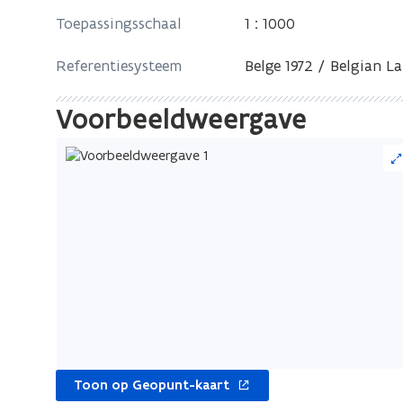
Toepassingsschaal
1 : 1000
Referentiesysteem
Belge 1972 / Belgian L
Voorbeeldweergave
opent
Toon op Geopunt-kaart
in