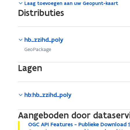
Laag toevoegen aan uw Geopunt-kaart
nieuw
Distributies
venster
hb_zzihd_poly
GeoPackage
Lagen
hb:hb_zzihd_poly
Aangeboden door dataserv
O
OGC API Features - Publieke Download S
O