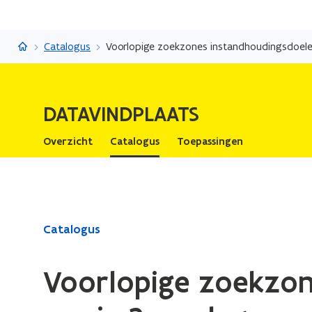
Datavindplaats
Catalogus
Voorlopige zoekzones instandhoudingsdoele
DATAVINDPLAATS
Overzicht
Catalogus
Toepassingen
Gedaan
Catalogus
met
laden.
Voorlopige zoekzon
U
bevindt