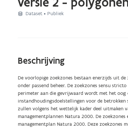
versie 2 - polygone
zich
op:
Dataset • Publiek
Voorlopige
zoekzones
instandhoudingsdoelen
Natura
2000
Beschrijving
versie
2
-
De voorlopige zoekzones bestaan enerzijds uit de 
polygonen
onder passend beheer. De zoekzones sensu stricto
perimeter aan die gevrijwaard wordt met het oog 
instandhoudingsdoelstellingen voor de betrokken 
zullen volgens het wettelijk kader deel uitmaken v
managementplannen Natura 2000. De zoekzones evo
managementplan Natura 2000. Deze zoekzones mo