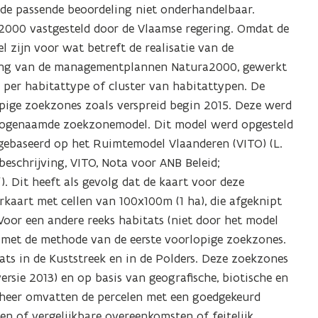
 de passende beoordeling niet onderhandelbaar.
000 vastgesteld door de Vlaamse regering. Omdat de
 zijn voor wat betreft de realisatie van de
ting van de managementplannen Natura2000, gewerkt
per habitattype of cluster van habitattypen. De
opige zoekzones zoals verspreid begin 2015. Deze werd
 zogenaamde zoekzonemodel. Dit model werd opgesteld
gebaseerd op het Ruimtemodel Vlaanderen (VITO) (L.
beschrijving, VITO, Nota voor ANB Beleid;
 Dit heeft als gevolg dat de kaart voor deze
kaart met cellen van 100x100m (1 ha), die afgeknipt
Voor een andere reeks habitats (niet door het model
 met de methode van de eerste voorlopige zoekzones.
ts in de Kuststreek en in de Polders. Deze zoekzones
rsie 2013) en op basis van geografische, biotische en
eheer omvatten de percelen met een goedgekeurd
n of vergelijkbare overeenkomsten of feitelijk