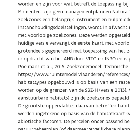
worden en zijn voor wat betreft de toepassing bij
Momenteel zijn geen managementplannen Natura 2
zoekzones een belangrijk instrument en hulpmiddel
instandhoudingsdoelstellingen, wordt in afwach
met voorlopige zoekzones. Deze werden opgesteld 
huidige versie vervangt de eerste kaart met voorl
grotendeels gegenereerd met toepassing van het
in opdracht van het ANB door VITO en INBO en is 
Poelmans et al., 2015, Zoekzonemodel: Technische 
https://www.ruimtemodel.vlaanderen/references/).
habitattypes opgebouwd is op basis van een raster
worden op de grenzen van de SBZ-H (versie 2013). 
aanstuurbare habitats) zijn de zoekzones bepaald
De grootste oppervlaktes daarvan betreffen habita
werden ingetekend op basis van de habitatkaart (ve
abiotische factoren. De percelen onder passend b
natuurbeheerplan (of daarmee vergelijkbare planne