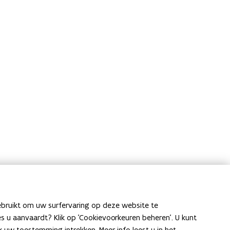
ebruikt om uw surfervaring op deze website te
e
ies u aanvaardt? Klik op 'Cookievoorkeuren beheren'. U kunt
uw toestemming intrekken. Meer info leest u in het