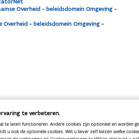
catorNet
aamse Overheid - beleidsdomein Omgeving -
e Overheid - beleidsdomein Omgeving -
rvaring te verbeteren.
 te laten functioneren. Andere cookies zijn optioneel en worden g
E-mail
anb@vlaanderen.b
ardt u ook de optionele cookies. Wilt u liever zelf kiezen welke cook
an de webpagina op Cookievoorkeuren te klikken. Hier kunt u ook 