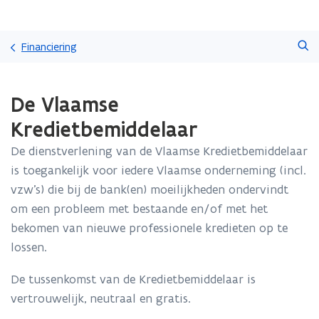
Overslaan
Zoeken
en
Financiering
naar
de
Gedaan
inhoud
De Vlaamse
met
gaan
laden.
Kredietbemiddelaar
U
bevindt
De dienstverlening van de Vlaamse Kredietbemiddelaar
zich
is toegankelijk voor iedere Vlaamse onderneming (incl.
op:
De
vzw’s) die bij de bank(en) moeilijkheden ondervindt
Vlaamse
om een probleem met bestaande en/of met het
Kredietbemiddelaar
bekomen van nieuwe professionele kredieten op te
lossen.
De tussenkomst van de Kredietbemiddelaar is
vertrouwelijk, neutraal en gratis.