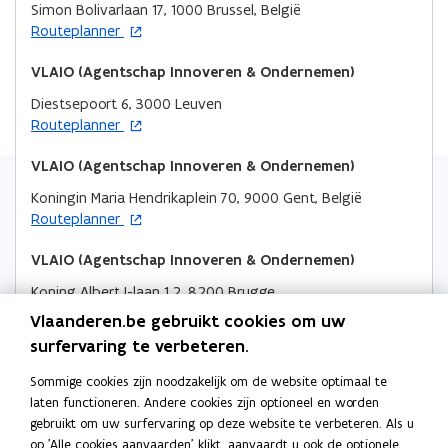
w
u
u
m
Simon Bolivarlaan 17, 1000 Brussel, België
a
a
v
w
w
b
o
Routeplanner
r
r
e
p
v
v
o
(
(
n
e
VLAIO (Agentschap Innoveren & Ondernemen)
V
V
e
e
r
s
n
L
L
n
n
d
Diestsepoort 6, 3000 Leuven
t
t
A
A
o
s
Routeplanner
s
e
i
I
I
p
r
t
t
n
O
O
e
VLAIO (Agentschap Innoveren & Ondernemen)
e
e
n
)
)
n
r
r
i
Koningin Maria Hendrikaplein 70, 9000 Gent, België
t
o
e
Routeplanner
i
p
u
n
e
VLAIO (Agentschap Innoveren & Ondernemen)
w
n
n
v
i
Koning Albert I-laan 1.2, 8200 Brugge
t
e
o
e
Routeplanner
Vlaanderen.be gebruikt cookies om uw
i
n
p
u
n
surfervaring te verbeteren.
s
e
VLAIO (Agentschap Innoveren & Ondernemen)
w
n
t
n
v
Sommige cookies zijn noodzakelijk om de website optimaal te
i
Koningin Astridlaan 50, 3500 Hasselt, België
e
t
e
laten functioneren. Andere cookies zijn optioneel en worden
o
e
Routeplanner
r
i
n
gebruikt om uw surfervaring op deze website te verbeteren. Als u
p
u
n
s
op 'Alle cookies aanvaarden' klikt, aanvaardt u ook de optionele
e