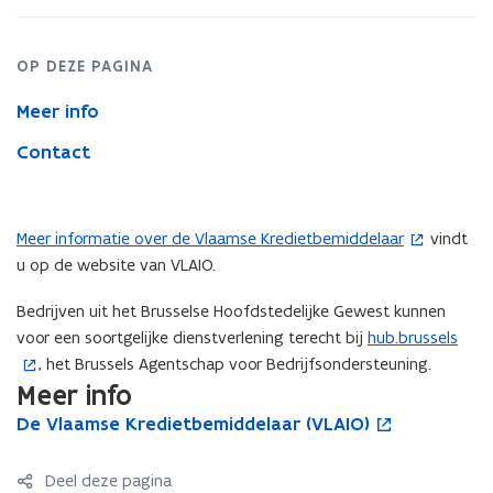
OP DEZE PAGINA
Meer info
Contact
Meer informatie over de Vlaamse Kredietbemiddelaar
vindt
(
u op de website van VLAIO.
o
p
Bedrijven uit het Brusselse Hoofdstedelijke Gewest kunnen
e
voor een soortgelijke dienstverlening terecht bij
hub.brussels
(
n
, het Brussels Agentschap voor Bedrijfsondersteuning.
o
t
Meer info
p
i
e
D
De Vlaamse Kredietbemiddelaar (VLAIO)
D
o
n
e
n
e
p
n
V
V
e
t
i
Deel deze pagina
l
l
n