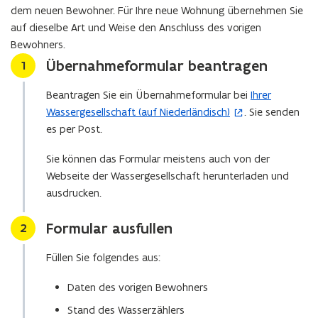
e
dem neuen Bewohner. Für Ihre neue Wohnung übernehmen Sie
n
auf dieselbe Art und Weise den Anschluss des vorigen
s
Bewohners.
t
Übernahmeformular beantragen
Stap
1
e
r
Beantragen Sie ein Übernahmeformular bei
Ihrer
(
)
Wassergesellschaft (auf Niederländisch)
. Sie senden
ö
es per Post.
f
f
Sie können das Formular meistens auch von der
n
Webseite der Wassergesellschaft herunterladen und
e
ausdrucken.
t
i
Formular ausfullen
Stap
2
n
n
Füllen Sie folgendes aus:
e
u
Daten des vorigen Bewohners
e
Stand des Wasserzählers
m