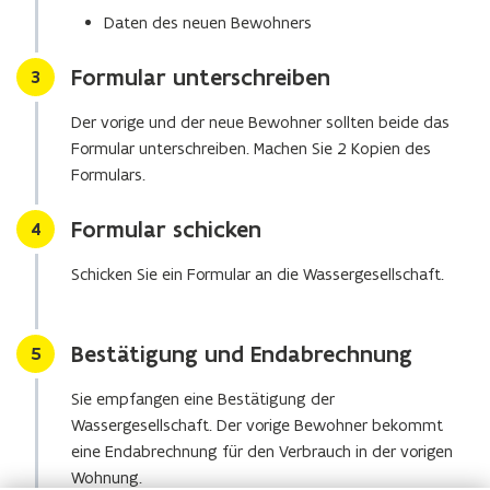
Daten des neuen Bewohners
F
e
Formular unterschreiben
Stap
3
n
s
Der vorige und der neue Bewohner sollten beide das
t
Formular unterschreiben. Machen Sie 2 Kopien des
e
Formulars.
r
)
Formular schicken
Stap
4
Schicken Sie ein Formular an die Wassergesellschaft.
Bestätigung und Endabrechnung
Stap
5
Sie empfangen eine Bestätigung der
Wassergesellschaft. Der vorige Bewohner bekommt
eine Endabrechnung für den Verbrauch in der vorigen
Wohnung.