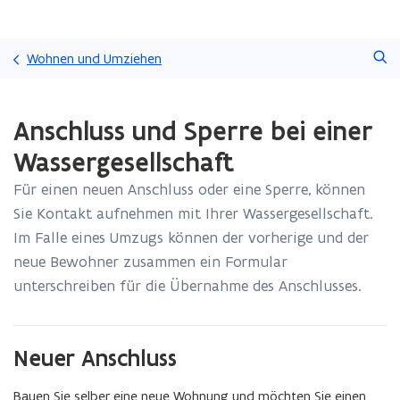
Überspringen
Suchen
und
Wohnen und Umziehen
direkt
zum
Laden
Seiteninhalt
Anschluss und Sperre bei einer
fertig.
übergehen
Sie
Wassergesellschaft
befinden
sich
Für einen neuen Anschluss oder eine Sperre, können
auf:
Sie Kontakt aufnehmen mit Ihrer Wassergesellschaft.
Anschluss
und
Im Falle eines Umzugs können der vorherige und der
Sperre
neue Bewohner zusammen ein Formular
bei
unterschreiben für die Übernahme des Anschlusses.
einer
Wassergesellschaft
Neuer Anschluss
Bauen Sie selber eine neue Wohnung und möchten Sie einen