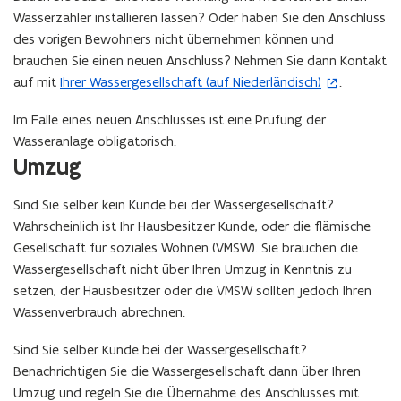
Wasserzähler installieren lassen? Oder haben Sie den Anschluss
des vorigen Bewohners nicht übernehmen können und
brauchen Sie einen neuen Anschluss? Nehmen Sie dann Kontakt
auf mit
Ihrer Wassergesellschaft (auf Niederländisch)
.
(
ö
Im Falle eines neuen Anschlusses ist eine Prüfung der
f
Wasseranlage obligatorisch.
f
Umzug
n
e
Sind Sie selber kein Kunde bei der Wassergesellschaft?
t
Wahrscheinlich ist Ihr Hausbesitzer Kunde, oder die flämische
i
Gesellschaft für soziales Wohnen (VMSW). Sie brauchen die
n
Wassergesellschaft nicht über Ihren Umzug in Kenntnis zu
n
setzen, der Hausbesitzer oder die VMSW sollten jedoch Ihren
e
Wassenverbrauch abrechnen.
u
e
Sind Sie selber Kunde bei der Wassergesellschaft?
m
Benachrichtigen Sie die Wassergesellschaft dann über Ihren
F
Umzug und regeln Sie die Übernahme des Anschlusses mit