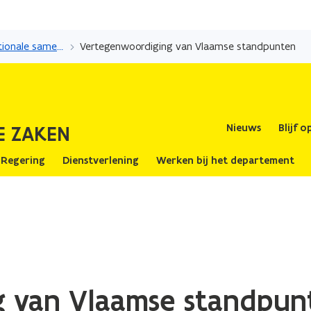
Overslaan
en
Europese en internationale samenwerking
Vertegenwoordiging van Vlaamse standpunten
naar
de
inhoud
gaan
E ZAKEN
Nieuws
Blijf 
 Regering
Dienstverlening
Werken bij het departement
 van Vlaamse standpun