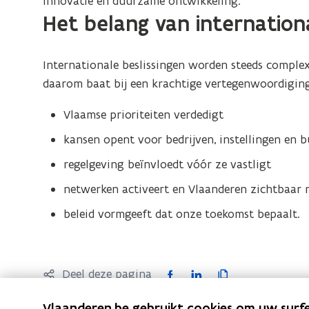
innovatie en duurzame ontwikkeling.
Het belang van internation
Internationale beslissingen worden steeds comple
daarom baat bij een krachtige vertegenwoordiging
Vlaamse prioriteiten verdedigt
kansen opent voor bedrijven, instellingen en b
regelgeving beïnvloedt vóór ze vastligt
netwerken activeert en Vlaanderen zichtbaar
beleid vormgeeft dat onze toekomst bepaalt.
F
L
K
Deel deze pagina
a
i
o
Vlaanderen.be gebruikt cookies om uw surfe