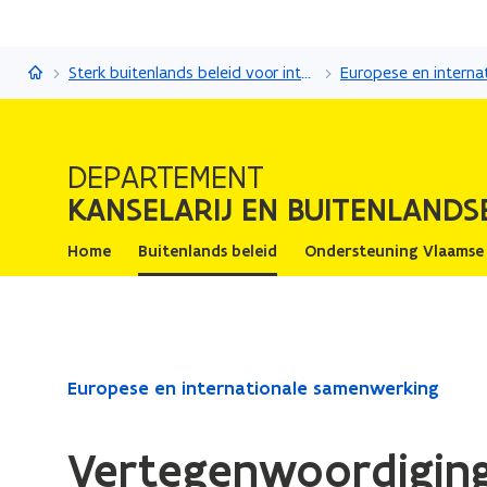
Kanselarij en Buitenlandse Zaken
Sterk buitenlands beleid voor internationale impact
DEPARTEMENT
KANSELARIJ EN BUITENLANDS
Home
Buitenlands beleid
Ondersteuning Vlaamse
Gedaan
Europese en internationale samenwerking
met
laden.
Vertegenwoordiging
U