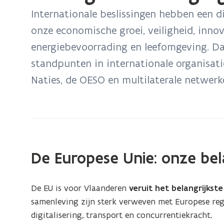
bevindt
Internationale beslissingen hebben een d
zich
onze economische groei, veiligheid, innov
op:
energiebevoorrading en leefomgeving. 
Vertegenwoordiging
van
standpunten in internationale organisati
Vlaamse
Naties, de OESO en multilaterale netwerk
standpunten
De Europese Unie: onze bel
De EU is voor Vlaanderen
veruit het belangrijkst
samenleving zijn sterk verweven met Europese reg
digitalisering, transport en concurrentiekracht.