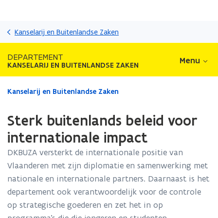
Overslaan
en
Kanselarij en Buitenlandse Zaken
naar
de
DEPARTEMENT
Menu
inhoud
KANSELARIJ EN BUITENLANDSE ZAKEN
gaan
Gedaan
Kanselarij en Buitenlandse Zaken
met
laden.
Sterk buitenlands beleid voor
U
bevindt
internationale impact
zich
DKBUZA versterkt de internationale positie van
op:
Sterk
Vlaanderen met zijn diplomatie en samenwerking met
buitenlands
nationale en internationale partners. Daarnaast is het
beleid
departement ook verantwoordelijk voor de controle
voor
internationale
op strategische goederen en zet het in op
impact