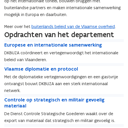
op het internationale toneel, bouwen bruggen met
buitenlandse partners en maken internationale samenwerking
mogelijk in Europa en daarbuiten.
Meer over het
buitenlands beleid van de Vlaamse overheid
.
Opdrachten van het departement
E
E
Europese en internationale samenwerking
u
u
DKBUZA coördineert en vertegenwoordigt het internationale
r
r
beleid van Vlaanderen.
o
o
p
V
p
V
Vlaamse diplomatie en protocol
e
l
e
l
Met de diplomatieke vertegenwoordigingen en een gastvrije
s
a
s
a
ontvangst bouwt DKBUZA aan een sterk internationaal
e
a
e
a
e
m
netwerk.
e
m
n
s
C
n
s
C
Controle op strategisch en militair gevoelig
i
e
o
i
e
o
materiaal
n
d
n
n
d
n
De Dienst Controle Strategische Goederen waakt over de
t
i
t
t
i
t
e
p
export van materiaal dat strategisch en militair gevoelig is.
r
e
p
r
r
l
o
F