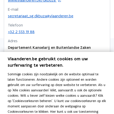
www.vlaanderen.be/dkbuza
t
m
t
m
p
p
n
p
a
e
E-mail
a
e
e
e
e
k
i
i
n
secretariaat_sg.dkbuza@vlaanderen.be
n
n
n
r
r
t
t
t
a
g
Telefoon
g
i
e
i
i
a
e
+32 2 553 19 88
n
v
n
n
r
v
n
o
Adres
n
n
k
o
i
e
e
i
Departement Kanselarij en Buitenlandse Zaken
i
l
e
l
l
u
e
e
e
Marie-Elisabeth Belpairegebouw
i
i
Vlaanderen.be gebruikt cookies om uw
w
u
u
m
Simon Bolivarlaan 17, 1000 Brussel, België
g
g
v
surfervaring te verbeteren.
w
w
b
o
Routeplanner
m
m
e
p
a
v
v
o
a
Sommige cookies zijn noodzakelijk om de website optimaal te
n
Postadres
e
t
e
e
r
t
laten functioneren. Andere cookies zijn optioneel en worden
s
n
Departement Kanselarij en Buitenlandse Zaken
e
n
n
d
e
gebruikt om uw surfervaring op deze website te verbeteren. Als u
t
t
r
r
s
Koning Albert II laan 15 bus 207, 1210 Brussel, België
s
op 'Alle cookies aanvaarden' klikt, aanvaardt u ook de optionele
e
i
i
i
cookies. Wilt u liever zelf kiezen welke cookies u aanvaardt? Klik
r
t
t
n
a
Meer details
a
op 'Cookievoorkeuren beheren'. U kunt uw cookievoorkeuren op elk
e
e
n
a
a
moment aanpassen door onderaan de webpagina op
r
r
i
l
l
Cookievoorkeuren te klikken. Hier kunt u ook uw toestemming