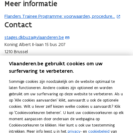
Meer informatie
Flanders Trainee Programme: voorwaarden, procedure...
(
Contact
o
p
stages.dkbuza@vlaanderen.be
(
e
Koning Albert II-laan 15 bus 207
o
n
1210 Brussel
p
t
België
e
i
Vlaanderen.be gebruikt cookies om uw
n
n
surfervaring te verbeteren.
t
n
Volg ons op
i
opent in nieuw venster
i
Facebook
Sommige cookies zijn noodzakelijk om de website optimaal te
n
e
opent in nieuw venster
laten functioneren. Andere cookies zijn optioneel en worden
Instagram
gebruikt om uw surfervaring op deze website te verbeteren. Als u
u
u
opent in nieuw venster
Linkedin
op 'Alle cookies aanvaarden' klikt, aanvaardt u ook de optionele
w
w
Deel deze pagina
cookies. Wilt u liever zelf kiezen welke cookies u aanvaardt? Klik
e
v
F
L
K
op 'Cookievoorkeuren beheren'. U kunt uw cookievoorkeuren op elk
-
e
a
i
o
moment aanpassen door onderaan de webpagina op
m
n
Cookievoorkeuren te klikken. Hier kunt u ook uw toestemming
c
n
p
a
s
intrekken. Meer info leest u in het
privacy
- en
cookiebeleid
van