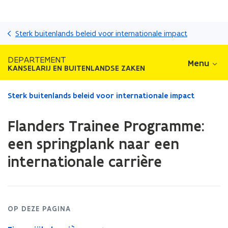
Overslaan
en
Sterk buitenlands beleid voor internationale impact
naar
de
DEPARTEMENT
Menu
inhoud
KANSELARIJ EN BUITENLANDSE ZAKEN
gaan
Gedaan
Sterk buitenlands beleid voor internationale impact
met
laden.
Flanders Trainee Programme:
U
bevindt
een springplank naar een
zich
internationale carrière
op:
Flanders
Trainee
Programme:
een
OP DEZE PAGINA
springplank
naar