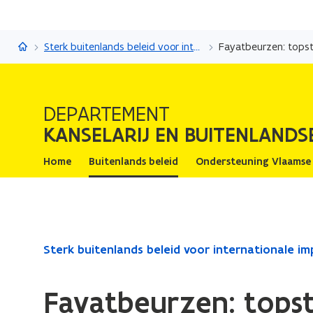
Kanselarij en Buitenlandse Zaken
Sterk buitenlands beleid voor internationale impact
Fayatbeurzen: tops
DEPARTEMENT
KANSELARIJ EN BUITENLANDS
Home
Buitenlands beleid
Ondersteuning Vlaamse
Gedaan
Sterk buitenlands beleid voor internationale i
met
laden.
Fayatbeurzen: tops
U