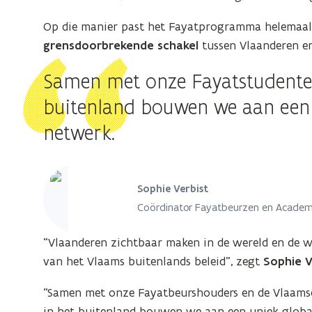
Op die manier past het Fayatprogramma helemaal 
grensdoorbrekende schakel
tussen Vlaanderen en
Samen met onze Fayatstudenten
buitenland bouwen we aan een u
netwerk.
Sophie Verbist
Coördinator Fayatbeurzen en Academ
“Vlaanderen zichtbaar maken in de wereld en de we
van het Vlaams buitenlands beleid”, zegt
Sophie V
“Samen met onze Fayatbeurshouders en de Vlaams
in het buitenland bouwen we aan een uniek globaa