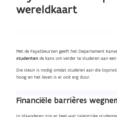
bevindt
wereldkaart
zich
op:
Fayatbeurzen:
topstudenten
zetten
Vlaanderen
Met de Fayatbeurzen geeft het Departement Kanse
op
studenten
de kans om verder te studeren aan ee
de
wereldkaart
Die steun is nodig omdat studeren aan die topinstel
hoog en het leven is er ook erg duur.
Financiële barrières wegn
In Vlaanderen zijn er heel wat talentrijke student