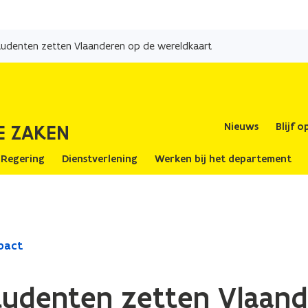
Overslaan
en
tudenten zetten Vlaanderen op de wereldkaart
naar
de
inhoud
gaan
E ZAKEN
Nieuws
Blijf 
 Regering
Dienstverlening
Werken bij het departement
mpact
tudenten zetten Vlaan