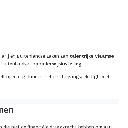
larij en Buitenlandse Zaken aan
talentrijke Vlaamse
n buitenlandse
toponderwijsinstelling
.
lingen erg duur is. Het inschrijvingsgeld ligt heel
emen
en die niet de financiële draagkracht hebben om aan