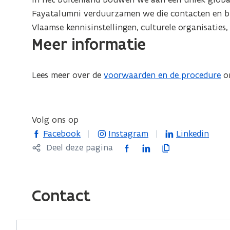
Fayatalumni verduurzamen we die contacten en br
Vlaamse kennisinstellingen, culturele organisaties,
Meer informatie
Lees meer over de
voorwaarden en de procedure
om
Volg ons op
opent in nieuw venster
opent in nieuw venster
opent in nieuw 
Facebook
Instagram
Linkedin
F
L
K
Deel deze pagina
a
i
o
c
n
p
e
k
i
Contact
b
e
e
o
d
e