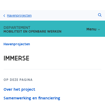
Overslaan
Zoeken
en
Havenprojecten
naar
de
DEPARTEMENT
Menu
inhoud
MOBILITEIT EN OPENBARE WERKEN
gaan
Gedaan
Havenprojecten
met
laden.
IMMERSE
U
bevindt
zich
op:
IMMERSE
OP DEZE PAGINA
Over het project
Samenwerking en financiering