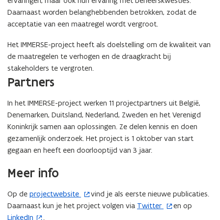
ervaringen, maar ook hun ervaring met beheerskwesties.
n
weergave)
Daarnaast worden belanghebbenden betrokken, zodat de
i
acceptatie van een maatregel wordt vergroot.
e
u
Het IMMERSE-project heeft als doelstelling om de kwaliteit van
w
de maatregelen te verhogen en de draagkracht bij
v
stakeholders te vergroten.
e
Partners
n
s
In het IMMERSE-project werken 11 projectpartners uit België,
t
Denemarken, Duitsland, Nederland, Zweden en het Verenigd
e
Koninkrijk samen aan oplossingen. Ze delen kennis en doen
r
gezamenlijk onderzoek. Het project is 1 oktober van start
)
gegaan en heeft een doorlooptijd van 3 jaar.
Meer info
Op de
projectwebsite
vind je als eerste nieuwe publicaties.
(
Daarnaast kun je het project volgen via
Twitter
en op
o
(
LinkedIn
.
(
p
o