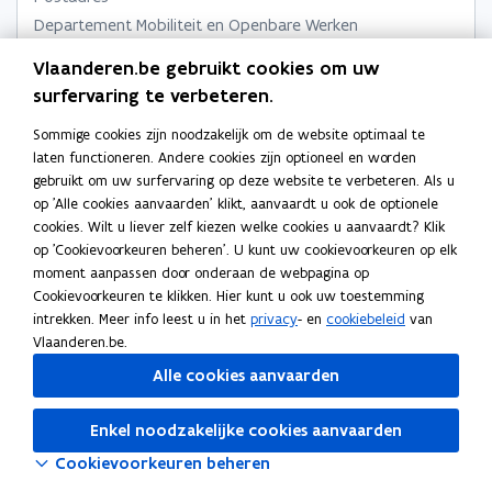
r
)
e
i
i
l
Departement Mobiliteit en Openbare Werken
u
)
e
e
e
Afdeling Maritieme Toegang
w
Vlaanderen.be gebruikt cookies om uw
u
u
m
v
Koning Albert II laan 15 bus 150, 1210 Brussel, België
surfervaring te verbeteren.
w
e
w
b
n
v
Adres
v
o
Sommige cookies zijn noodzakelijk om de website optimaal te
s
e
e
r
Departement Mobiliteit en Openbare Werken
laten functioneren. Andere cookies zijn optioneel en worden
t
Afdeling Maritieme Toegang
n
n
d
gebruikt om uw surfervaring op deze website te verbeteren. Als u
e
s
s
op 'Alle cookies aanvaarden' klikt, aanvaardt u ook de optionele
Thonetlaan 102, 2050 Antwerpen, België
r
cookies. Wilt u liever zelf kiezen welke cookies u aanvaardt? Klik
t
t
o
Routeplanner
op 'Cookievoorkeuren beheren'. U kunt uw cookievoorkeuren op elk
e
p
e
Meer details
moment aanpassen door onderaan de webpagina op
e
r
r
Cookievoorkeuren te klikken. Hier kunt u ook uw toestemming
n
intrekken. Meer info leest u in het
privacy
- en
cookiebeleid
van
t
Vlaanderen.be.
i
Volg het Departement Mobiliteit en Openbare Werken op
n
Alle cookies aanvaarden
opent in nieuw venster
Facebook
n
i
opent in nieuw venster
X
Enkel noodzakelijke cookies aanvaarden
e
opent in nieuw venster
Linkedin
u
Cookievoorkeuren beheren
w