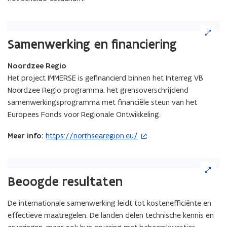
(Klik
op
Samenwerking en financiering
de
afbeelding
Noordzee Regio
voor
Het project IMMERSE is gefinancierd binnen het Interreg VB
een
vergrote
Noordzee Regio programma, het grensoverschrijdend
weergave)
samenwerkingsprogramma met financiële steun van het
Europees Fonds voor Regionale Ontwikkeling.
Meer info:
https://northsearegion.eu/
(
o
p
(Klik
e
op
Beoogde resultaten
de
n
afbeelding
t
De internationale samenwerking leidt tot kostenefficiënte en
voor
i
effectieve maatregelen. De landen delen technische kennis en
een
n
vergrote