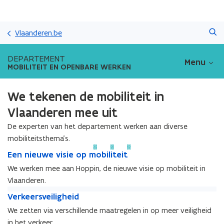
Overslaan
Zoeken
en
Vlaanderen.be
naar
de
DEPARTEMENT
Menu
inhoud
MOBILITEIT EN OPENBARE WERKEN
gaan
We tekenen de mobiliteit in
Vlaanderen mee uit
De experten van het departement werken aan diverse
mobiliteitsthema’s.
E
E
Een nieuwe visie op mobiliteit
e
e
We werken mee aan Hoppin, de nieuwe visie op mobiliteit in
n
n
Vlaanderen.
n
n
i
V
i
V
Verkeersveiligheid
e
e
e
e
We zetten via verschillende maatregelen in op meer veiligheid
u
r
u
r
in het verkeer.
w
k