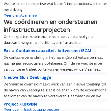
n
i
i
We stellen onze expertise wat betreft infrastructuurwerken ter
g
e
e
g
e
e
beschikking.
s
n
s
n
a
s
Meer dienstverlening
a
s
a
t
We coördineren en ondersteunen
a
t
n
v
n
v
infrastructuurprojecten
g
e
g
e
e
r
Onze experten zetten zich in voor een vlotte, veilige en
e
r
m
l
duurzame wegen- en (lucht)haveninfrastructuur.
m
l
e
e
E
e
e
E
Extra Containercapaciteit Antwerpen (ECA)
e
n
x
e
n
x
n
i
De containerbehandeling in het havengebied Antwerpen laat
t
n
i
t
t
n
jaar na jaar recordcijfers optekenen. Om de verwachte groei
r
t
n
r
e
g
a
e
g
van containertrafiek op te kunnen vangen, wil de Vlaamse
a
n
N
C
n
N
N
Regering extra mogelijkheden voor containerbehandeling in
C
N
Nieuwe Sluis Zeebrugge
v
e
o
v
e
i
o
het havengebied Antwerpen voorzien.
i
o
X
De Vlaamse overheid maakt werk van een nieuwe toegang tot
n
o
X
e
n
e
o
p
t
o
p
de haven van Zeebrugge. Dat is belangrijk om de economische
u
t
u
r
e
a
r
e
w
toekomst van de haven te verzekeren. Daarnaast willen we
a
w
f
r
i
f
r
e
P
i
ook de mobiliteit en leefbaarheid in Zeebrugge verbeteren.
e
i
t
P
Project Kustvisie
n
i
t
S
r
n
S
e
a
r
Meer over infrastructuurprojecten
e