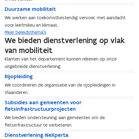
w
k
e
e
D
e
e
D
Duurzame mobiliteit
v
e
u
v
e
u
We werken aan toekomstbestendig vervoer, met aandacht
i
r
u
i
r
u
voor leefmilieu en klimaat.
s
s
r
s
s
r
i
v
z
Meer beleidsthema's
i
v
z
e
e
a
We bieden dienstverlening op vlak
e
e
a
o
i
m
o
i
m
van mobiliteit
p
l
e
p
l
e
m
i
m
Klanten van het departement kunnen rekenen op onze
m
i
m
o
g
o
uitgebreide dienstverlening.
o
g
o
b
h
b
R
b
h
b
R
Rijopleiding
i
e
i
i
i
e
i
i
l
i
l
We coördineren de organisatie van de rijopleidingen in
j
l
i
l
j
i
d
i
Vlaanderen.
o
i
d
i
o
t
t
p
S
t
t
p
S
Subsidies aan gemeenten voor
e
e
l
u
e
e
l
u
fietsinfrastructuurprojecten
i
i
e
b
i
i
e
b
t
t
We bieden ondersteuning aan gemeenten om de
i
s
t
t
i
s
fietsinfrastructuur te verbeteren.
d
i
d
i
i
d
D
i
d
D
Dienstverlening NeXperta
n
i
i