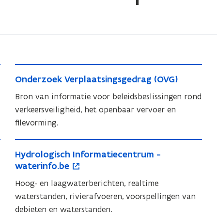
O
O
Onderzoek Verplaatsingsgedrag (OVG)
n
n
d
Bron van informatie voor beleidsbeslissingen rond
d
e
verkeersveiligheid, het openbaar vervoer en
e
r
filevorming.
r
z
z
H
o
o
o
H
Hydrologisch Informatiecentrum -
y
p
e
e
y
waterinfo.be
k
d
e
k
d
V
Hoog- en laagwaterberichten, realtime
r
n
V
r
e
waterstanden, rivierafvoeren, voorspellingen van
o
t
o
e
r
debieten en waterstanden.
l
i
l
r