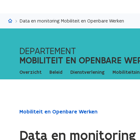
Mobiliteit en Openbare Werken
Data en monitoring Mobiliteit en Openbare Werken
DEPARTEMENT
MOBILITEIT EN OPENBARE WE
Overzicht
Beleid
Dienstverlening
Mobiliteitsi
Gedaan
Mobiliteit en Openbare Werken
met
laden.
Data en monitoring
U