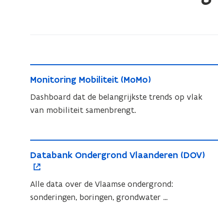
bevindt
zich
op:
Data
en
M
monitoring
M
Monitoring Mobiliteit (MoMo)
o
Mobiliteit
o
n
Dashboard dat de belangrijkste trends op vlak
en
n
i
van mobiliteit samenbrengt.
Openbare
i
t
t
Werken
o
o
D
o
r
r
D
Databank Ondergrond Vlaanderen (DOV)
a
p
i
i
a
n
t
e
n
t
g
Alle data over de Vlaamse ondergrond:
a
n
g
a
M
sonderingen, boringen, grondwater …
b
t
b
M
o
a
i
a
o