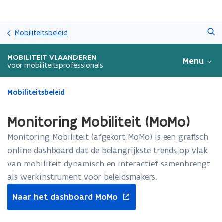
Overslaan
Zoeken
en
Mobiliteitsbeleid
naar
de
MOBILITEIT VLAANDEREN
Menu
inhoud
voor mobiliteitsprofessionals
gaan
Gedaan
Mobiliteitsbeleid
met
laden.
Monitoring Mobiliteit (MoMo)
U
bevindt
Monitoring Mobiliteit (afgekort MoMo) is een grafisch
zich
online dashboard dat de belangrijkste trends op vlak
op:
van mobiliteit dynamisch en interactief samenbrengt
Monitoring
Mobiliteit
als werkinstrument voor beleidsmakers.
(MoMo)
opent
Naar het dashboard MoMo
in
nieuw