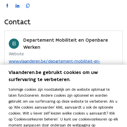
h
n
k
M
t
n
F
L
K
h
f
M
t
o
e
f
o
a
i
o
o
e
M
r
o
M
c
n
p
r
o
u
Contact
o
u
g
e
k
i
g
g
g
e
v
b
e
e
e
v
b
i
o
d
e
Departement Mobiliteit en Openbare
b
i
r
n
o
i
r
Werken
r
n
u
d
k
n
l
Website
u
d
i
e
o
o
i
i
e
k
o
www.vlaanderen.be/departement-mobiliteit-en-
n
k
p
p
n
n
e
p
openbare-werken
i
e
Vlaanderen.be gebruikt cookies om uw
i
n
e
e
e
k
n
Contactformulier
n
n
?
n
surfervaring te verbeteren.
M
n
n
n
?
M
o
t
https://mow-contact.vlaanderen.be
o
t
t
a
Sommige cookies zijn noodzakelijk om de website optimaal te
o
p
i
M
i
i
a
Adres
laten functioneren. Andere cookies zijn optioneel en worden
M
e
n
o
n
n
r
gebruikt om uw surfervaring op deze website te verbeteren. Als u
o
n
Departement Mobiliteit en Openbare Werken
n
?
n
n
k
op 'Alle cookies aanvaarden' klikt, aanvaardt u ook de optionele
?
t
i
Marie-Elisabeth Belpairegebouw
cookies. Wilt u liever zelf kiezen welke cookies u aanvaardt? Klik
i
i
l
i
e
Simon Bolivarlaan 17, 1000 Brussel, België
op 'Cookievoorkeuren beheren'. U kunt uw cookievoorkeuren op elk
n
u
e
e
e
o
Routeplanner
moment aanpassen door onderaan de webpagina op
n
w