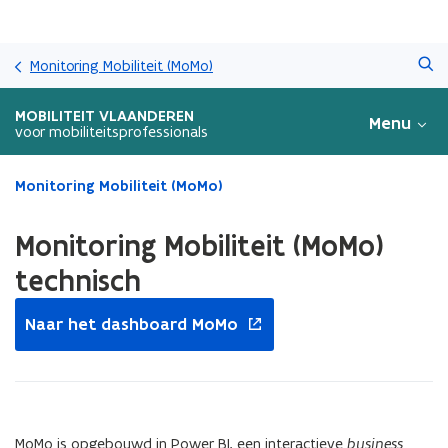
Overslaan
Zoeken
en
Monitoring Mobiliteit (MoMo)
naar
de
MOBILITEIT VLAANDEREN
Menu
inhoud
voor mobiliteitsprofessionals
gaan
Gedaan
Monitoring Mobiliteit (MoMo)
met
laden.
Monitoring Mobiliteit (MoMo)
U
bevindt
technisch
zich
opent
op:
Naar het dashboard MoMo
in
Monitoring
Mobiliteit
nieuw
(MoMo)
venster
technisch
MoMo is opgebouwd in Power BI, een interactieve
business