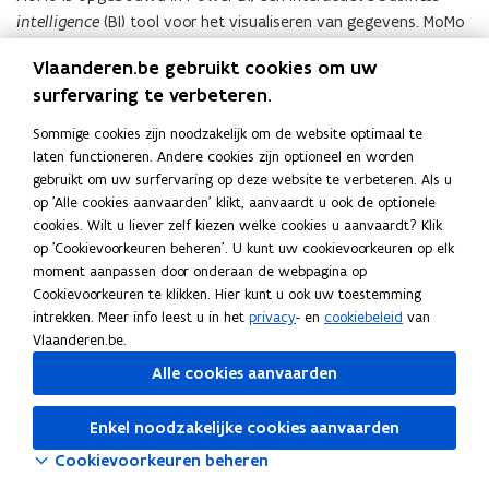
intelligence
(BI) tool voor het visualiseren van gegevens. MoMo
is geoptimaliseerd voor desktopgebruik en vrij toegankelijk
Vlaanderen.be gebruikt cookies om uw
voor iedereen.
surfervaring te verbeteren.
De opbouw van de rapportage gebeurt op basis van de
Sommige cookies zijn noodzakelijk om de website optimaal te
indicatorentabel.
laten functioneren. Andere cookies zijn optioneel en worden
gebruikt om uw surfervaring op deze website te verbeteren. Als u
op 'Alle cookies aanvaarden' klikt, aanvaardt u ook de optionele
Deel deze pagina
cookies. Wilt u liever zelf kiezen welke cookies u aanvaardt? Klik
F
L
K
op 'Cookievoorkeuren beheren'. U kunt uw cookievoorkeuren op elk
a
i
o
moment aanpassen door onderaan de webpagina op
c
n
p
Cookievoorkeuren te klikken. Hier kunt u ook uw toestemming
e
k
i
intrekken. Meer info leest u in het
privacy
- en
cookiebeleid
van
Vlaanderen.be.
b
e
e
o
d
e
Alle cookies aanvaarden
o
i
r
k
n
l
Enkel noodzakelijke cookies aanvaarden
o
o
i
Cookievoorkeuren beheren
p
p
n