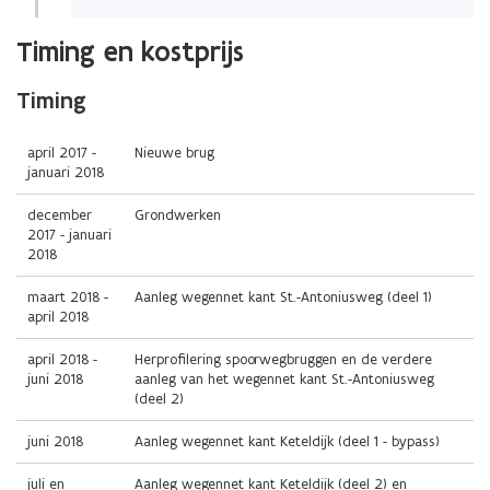
(Scroll
(Scroll
Timing en kostprijs
links)
rechts)
Timing
april 2017 -
Nieuwe brug
januari 2018
december
Grondwerken
2017 - januari
2018
maart 2018 -
Aanleg wegennet kant St.-Antoniusweg (deel 1)
april 2018
april 2018 -
Herprofilering spoorwegbruggen en de verdere
juni 2018
aanleg van het wegennet kant St.-Antoniusweg
(deel 2)
juni 2018
Aanleg wegennet kant Keteldijk (deel 1 - bypass)
juli en
Aanleg wegennet kant Keteldijk (deel 2) en