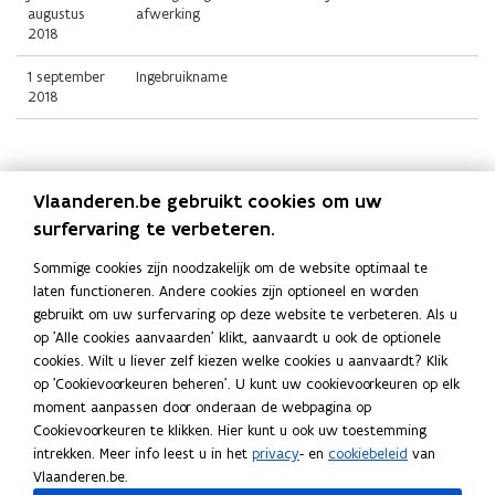
augustus
afwerking
2018
1 september
Ingebruikname
2018
Kostprijs
Vlaanderen.be gebruikt cookies om uw
surfervaring te verbeteren.
Totaal investeringsbedrag: 7,4 M € (incl. BTW)
Locatie
Sommige cookies zijn noodzakelijk om de website optimaal te
laten functioneren. Andere cookies zijn optioneel en worden
Waaslandhaven-Noord is gelegen aan de
Sint-Antoniusweg
.
gebruikt om uw surfervaring op deze website te verbeteren. Als u
(
op 'Alle cookies aanvaarden' klikt, aanvaardt u ook de optionele
o
cookies. Wilt u liever zelf kiezen welke cookies u aanvaardt? Klik
p
Deel deze pagina
op 'Cookievoorkeuren beheren'. U kunt uw cookievoorkeuren op elk
e
moment aanpassen door onderaan de webpagina op
F
L
K
n
Cookievoorkeuren te klikken. Hier kunt u ook uw toestemming
a
i
o
t
intrekken. Meer info leest u in het
privacy
- en
cookiebeleid
van
c
n
p
i
Vlaanderen.be.
e
k
i