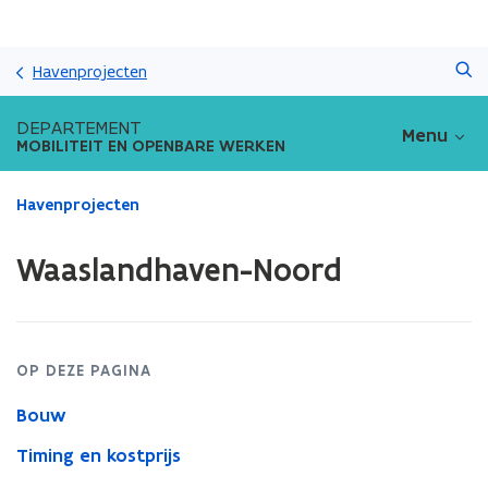
Overslaan
Zoeken
en
Havenprojecten
naar
de
DEPARTEMENT
Menu
inhoud
MOBILITEIT EN OPENBARE WERKEN
gaan
Gedaan
Havenprojecten
met
laden.
Waaslandhaven-Noord
U
bevindt
zich
op:
Waaslandhaven-
OP DEZE PAGINA
Noord
Bouw
Timing en kostprijs