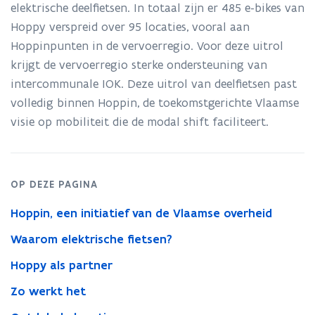
elektrische deelfietsen. In totaal zijn er 485 e-bikes van
rolt
breed
Hoppy verspreid over 95 locaties, vooral aan
aanbod
Hoppinpunten in de vervoerregio. Voor deze uitrol
elektrische
krijgt de vervoerregio sterke ondersteuning van
deelfietsen
uit:
intercommunale IOK. Deze uitrol van deelfietsen past
485
volledig binnen Hoppin, de toekomstgerichte Vlaamse
e-
visie op mobiliteit die de modal shift faciliteert.
bikes
op
95
locaties
OP DEZE PAGINA
Hoppin, een initiatief van de Vlaamse overheid
Waarom elektrische fietsen?
Hoppy als partner
Zo werkt het