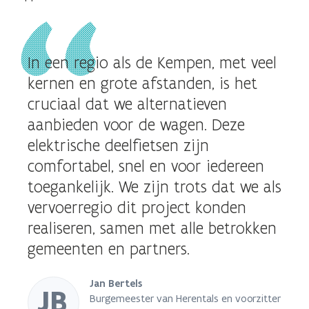
u
w
v
In een regio als de Kempen, met veel
e
n
kernen en grote afstanden, is het
s
cruciaal dat we alternatieven
t
aanbieden voor de wagen. Deze
e
elektrische deelfietsen zijn
r
)
comfortabel, snel en voor iedereen
toegankelijk. We zijn trots dat we als
vervoerregio dit project konden
realiseren, samen met alle betrokken
gemeenten en partners.
Jan Bertels
JB
Burgemeester van Herentals en voorzitter