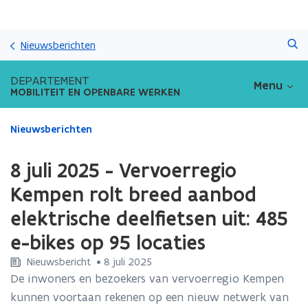
Overslaan
Zoeken
en
Nieuwsberichten
naar
de
DEPARTEMENT
Menu
inhoud
MOBILITEIT EN OPENBARE WERKEN
gaan
Gedaan
Nieuwsberichten
met
laden.
8 juli 2025 - Vervoerregio
U
bevindt
Kempen rolt breed aanbod
zich
elektrische deelfietsen uit: 485
op:
8
e-bikes op 95 locaties
juli
2025
Nieuwsbericht
 •
8 juli 2025
-
De inwoners en bezoekers van vervoerregio Kempen
Vervoerregio
kunnen voortaan rekenen op een nieuw netwerk van
Kempen