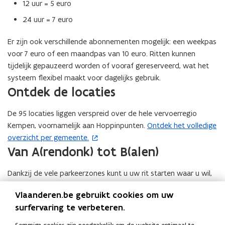
12 uur = 5 euro
24 uur = 7 euro
Er zijn ook verschillende abonnementen mogelijk: een weekpas
voor 7 euro of een maandpas van 10 euro. Ritten kunnen
tijdelijk gepauzeerd worden of vooraf gereserveerd, wat het
systeem flexibel maakt voor dagelijks gebruik.
Ontdek de locaties
De 95 locaties liggen verspreid over de hele vervoerregio
Kempen, voornamelijk aan Hoppinpunten.
Ontdek het volledige
(
overzicht per gemeente.
o
Van A(rendonk) tot B(alen)
p
e
Dankzij de vele parkeerzones kunt u uw rit starten waar u wil,
n
en eindigen waar het u uitkomt. Handig én helemaal in lijn met
t
Vlaanderen.be gebruikt cookies om uw
hoe mobiliteit vandaag zou moeten werken: flexibel, elektrisch
i
surfervaring te verbeteren.
en deelbaar.
n
Meer informatie
n