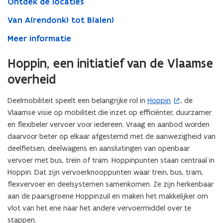
Ontdek de locaties
Van A(rendonk) tot B(alen)
Meer informatie
Hoppin, een initiatief van de Vlaamse
overheid
Deelmobiliteit speelt een belangrijke rol in
Hoppin
, de
(
Vlaamse visie op mobiliteit die inzet op efficiënter, duurzamer
o
en flexibeler vervoer voor iedereen. Vraag en aanbod worden
p
daarvoor beter op elkaar afgestemd met de aanwezigheid van
e
deelfietsen, deelwagens en aansluitingen van openbaar
n
vervoer met bus, trein of tram. Hoppinpunten staan centraal in
t
Hoppin. Dat zijn vervoerknooppunten waar trein, bus, tram,
i
flexvervoer en deelsystemen samenkomen. Ze zijn herkenbaar
n
aan de paarsgroene Hoppinzuil en maken het makkelijker om
n
vlot van het ene naar het andere vervoermiddel over te
i
stappen.
e