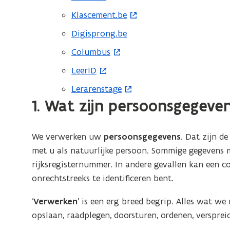
o
Klascement.be
(
p
o
Digisprong.be
e
p
Columbus
n
(
e
t
o
LeerID
n
(
i
p
t
o
Lerarenstage
(
n
e
i
p
1. Wat zijn persoonsgegeve
o
n
n
n
e
p
i
t
n
n
e
e
i
We verwerken uw
persoonsgegevens
. Dat zijn d
i
t
n
u
n
met u als natuurlijke persoon. Sommige gegevens
e
i
t
w
n
rijksregisternummer. In andere gevallen kan een 
u
n
i
v
i
onrechtstreeks te identificeren bent.
w
n
n
e
e
v
i
n
‘
Verwerken
’ is een erg breed begrip. Alles wat w
n
u
e
e
i
opslaan, raadplegen, doorsturen, ordenen, verspreid
s
w
n
u
e