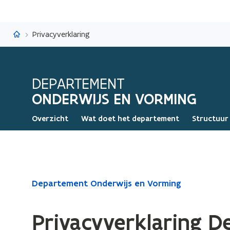
Onderwijs en Vorming
Privacyverklaring
DEPARTEMENT
ONDERWIJS EN VORMING
Overzicht
Wat doet het departement
Structuur 
Gedaan
Departement Onderwijs en Vorming
met
laden.
Privacyverklaring 
U