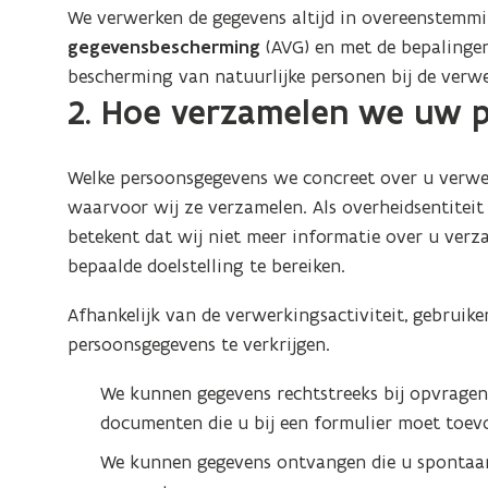
t
v
s
w
We verwerken de gegevens altijd in overeenstemm
u
e
e
t
v
gegevensbescherming
(AVG) en met de bepalingen
w
r
n
e
e
bescherming van natuurlijke personen bij de verw
v
)
s
2. Hoe verzamelen we uw 
r
n
e
t
)
s
n
e
t
s
Welke persoonsgegevens we concreet over u verwerk
r
e
t
waarvoor wij ze verzamelen. Als overheidsentiteit
)
r
e
betekent dat wij niet meer informatie over u verz
)
r
bepaalde doelstelling te bereiken.
)
Afhankelijk van de verwerkingsactiviteit, gebrui
persoonsgegevens te verkrijgen.
We kunnen gegevens rechtstreeks bij opvragen, 
documenten die u bij een formulier moet toev
We kunnen gegevens ontvangen die u spontaan 