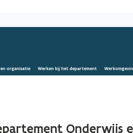
Overslaan
en
naar
de
inhoud
gaan
en organisatie
Werken bij het departement
Werkomgevi
Departement Onderwijs 