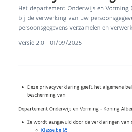
bevindt
Het departement Onderwijs en Vorming (
zich
bij de verwerking van uw persoonsgegeve
op:
persoonsgegevens verzamelen en verwerk
Privacyverklaring
Departement
Versie 2.0 - 01/09/2025
Onderwijs
en
Vorming
Deze privacyverklaring geeft het algemene be
bescherming van:
Departement Onderwijs en Vorming - Koning Albert I
Ze wordt aangevuld door de verklaringen van
Klasse.be
(