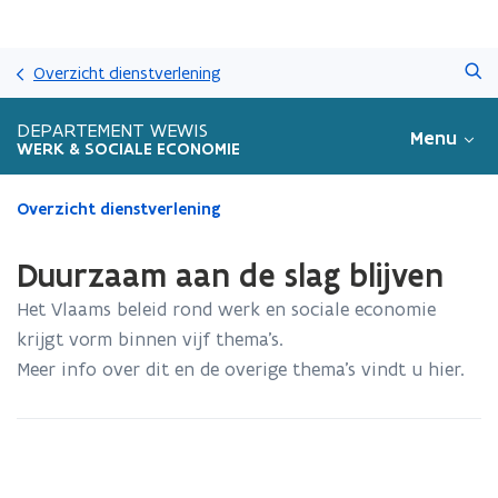
Overslaan
Zoeken
en
Overzicht dienstverlening
naar
de
DEPARTEMENT WEWIS
Menu
inhoud
WERK & SOCIALE ECONOMIE
gaan
Gedaan
Overzicht dienstverlening
met
laden.
Duurzaam aan de slag blijven
U
bevindt
Het Vlaams beleid rond werk en sociale economie
zich
krijgt vorm binnen vijf thema’s.
op:
Meer info over dit en de overige thema’s vindt u hier.
Duurzaam
aan
de
slag
blijven